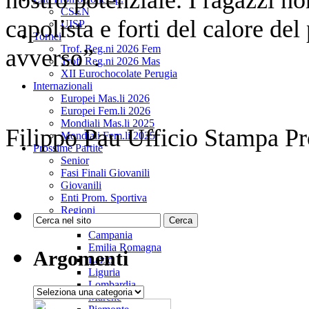
CSEN
capolista e forti del calore de
UISP
Tornei
Trof. Reg.ni 2026 Fem
avverso”.
Trof. Reg.ni 2026 Mas
XII Eurochocolate Perugia
Internazionali
Europei Mas.li 2026
Europei Fem.li 2026
Mondiali Mas.li 2025
Filippo Pau Ufficio Stampa P
Mondiali Fem.li 2025
Prossime Partite
Senior
Fasi Finali Giovanili
Giovanili
Enti Prom. Sportiva
Regioni
Abruzzo
Campania
Emilia Romagna
Argomenti
Lazio
Liguria
Lombardia
Argomenti
Marche