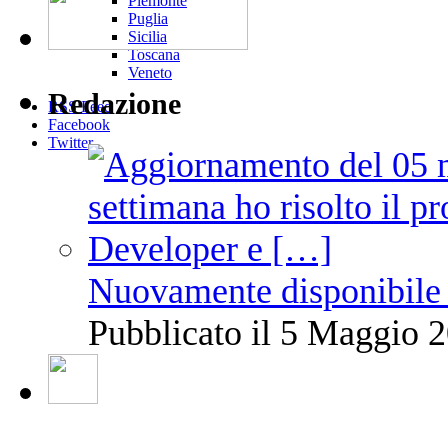
Piemonte
Puglia
Sicilia
Toscana
Veneto
Redazione
RSS Feed
Facebook
Twitter
Nuovamente disponibile 
Pubblicato il 5 Maggio 2