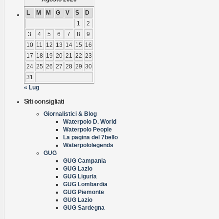
L
M
M
G
V
S
D
1
2
3
4
5
6
7
8
9
10
11
12
13
14
15
16
17
18
19
20
21
22
23
24
25
26
27
28
29
30
31
« Lug
Siti consigliati
Giornalistici & Blog
Waterpolo D. World
Waterpolo People
La pagina del 7bello
Waterpololegends
GUG
GUG Campania
GUG Lazio
GUG Liguria
GUG Lombardia
GUG Piemonte
GUG Lazio
GUG Sardegna