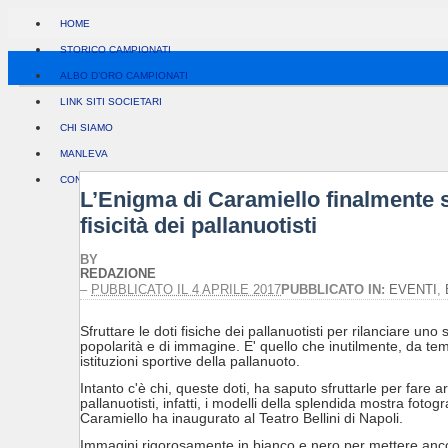
HOME
STORICO CAMPIONATI
ALBO D’ORO CAMPIONATI
LINK SITI SOCIETARI
CHI SIAMO
MANLEVA
CONTATTI
L’Enigma di Caramiello finalmente s
fisicità dei pallanuotisti
BY
REDAZIONE
–
PUBBLICATO IL 4 APRILE 2017
PUBBLICATO IN:
EVENTI
,
Sfruttare le doti fisiche dei pallanuotisti per rilanciare uno s
popolarità e di immagine. E' quello che inutilmente, da tem
istituzioni sportive della pallanuoto.
Intanto c'è chi, queste doti, ha saputo sfruttarle per fare a
pallanuotisti, infatti, i modelli della splendida mostra foto
Caramiello ha inaugurato al Teatro Bellini di Napoli.
Immagini rigorosamente in bianco e nero per mettere ancor 