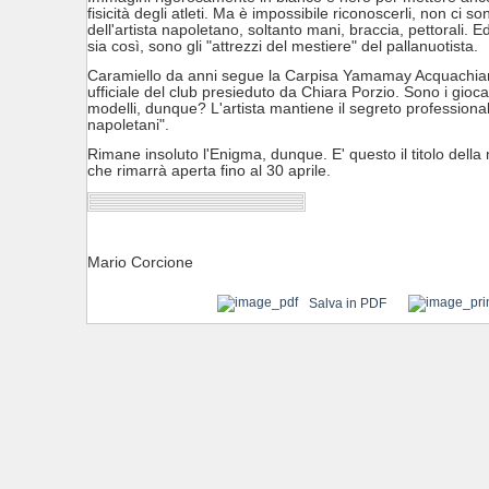
fisicità degli atleti. Ma è impossibile riconoscerli, non ci so
dell'artista napoletano, soltanto mani, braccia, pettorali. 
sia così, sono gli "attrezzi del mestiere" del pallanuotista.
Caramiello da anni segue la Carpisa Yamamay Acquachiara,
ufficiale del club presieduto da Chiara Porzio. Sono i giocat
modelli, dunque? L'artista mantiene il segreto professional
napoletani".
Rimane insoluto l'Enigma, dunque. E' questo il titolo della 
che rimarrà aperta fino al 30 aprile.
Mario Corcione
Salva in PDF