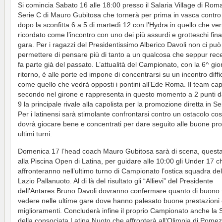
Si comincia Sabato 16 alle 18:00 presso il Salaria Village di Rom
Serie C di Mauro Gubitosa che tornerà per prima in vasca contro 
dopo la sconfitta 6 a 5 di martedì 12 con l’Hydra in quello che ver
ricordato come l’incontro con uno dei più assurdi e grotteschi final
gara. Per i ragazzi del Presidentissimo Alberico Davoli non ci può
permettere di pensare più di tanto a un qualcosa che seppur rec
fa parte già del passato. L’attualità del Campionato, con la 6^ gio
ritorno, è alle porte ed impone di concentrarsi su un incontro diffi
come quello che vedrà opposti i pontini all’Ede Roma. Il team cap
secondo nel girone e rappresenta in questo momento a 2 punti d
9 la principale rivale alla capolista per la promozione diretta in Se
Per i latinensi sarà stimolante confrontarsi contro un ostacolo cos
dovrà giocare bene e concentrati per dare seguito alle buone pro
ultimi turni.
Domenica 17 l’head coach Mauro Gubitosa sarà di scena, questa
alla Piscina Open di Latina, per guidare alle 10:00 gli Under 17 c
affronteranno nell’ultimo turno di Campionato l’ostica squadra de
Lazio Pallanuoto. Al di là del risultato gli “Allievi” del Presidente
dell’Antares Bruno Davoli dovranno confermare quanto di buono 
vedere nelle ultime gare dove hanno palesato buone prestazioni e
miglioramenti. Concluderà infine il proprio Campionato anche la 
della consociata Latina Nuoto che affronterà all’Olimpia di Pomezi