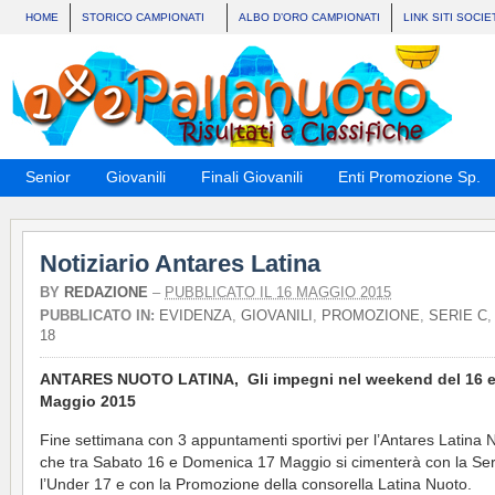
HOME
STORICO CAMPIONATI
ALBO D’ORO CAMPIONATI
LINK SITI SOCIE
Senior
Giovanili
Finali Giovanili
Enti Promozione Sp.
Notiziario Antares Latina
BY
REDAZIONE
–
PUBBLICATO IL 16 MAGGIO 2015
PUBBLICATO IN:
EVIDENZA
,
GIOVANILI
,
PROMOZIONE
,
SERIE C
18
ANTARES NUOTO LATINA, Gli impegni nel weekend del 16 e
Maggio 2015
Fine settimana con 3 appuntamenti sportivi per l’Antares Latina 
che tra Sabato 16 e Domenica 17 Maggio si cimenterà con la Ser
l’Under 17 e con la Promozione della consorella Latina Nuoto.