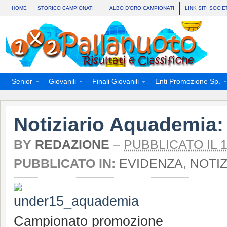
HOME
STORICO CAMPIONATI
ALBO D’ORO CAMPIONATI
LINK SITI SOCIE
Senior
Giovanili
Finali Giovanili
Enti Promozione Sp.
Notiziario Aquademia:
BY
REDAZIONE
–
PUBBLICATO IL 1
PUBBLICATO IN:
EVIDENZA
,
NOTIZ
Campionato promozione