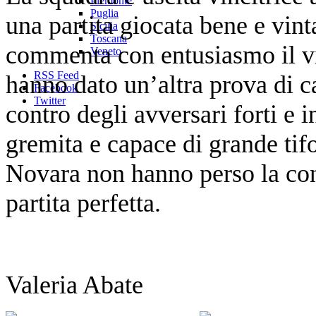
Piemonte
Puglia
una partita giocata bene e vint
Sicilia
Toscana
commenta con entusiasmo il v
Veneto
RSS Feed
hanno dato un’altra prova di ca
Facebook
Twitter
contro degli avversari forti e i
gremita e capace di grande tif
Novara non hanno perso la co
partita perfetta.
Valeria Abate