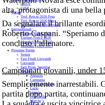
CSEN
alta, protagonista di una bella 
UISP
Tornei
Trof. Reg.ni 2026 Fem
Da segnalare il brillante esor
Trof. Reg.ni 2026 Mas
XII Eurochocolate Perugia
Internazionali
Roberto Caspani. “Speriamo di 
Europei Mas.li 2026
Europei Fem.li 2026
concluso l’allenatore.
Mondiali Mas.li 2025
Mondiali Fem.li 2025
Prossime Partite
Senior
Fasi Finali Giovanili
Giovanili
Enti Prom. Sportiva
Campionati giovanili, under 1
Regioni
Abruzzo
Campania
Semplicemente inarrestabili. 
Emilia Romagna
Lazio
partita dopo partita, continuan
Liguria
Lombardia
La squadra è uscita vincitric
Marche