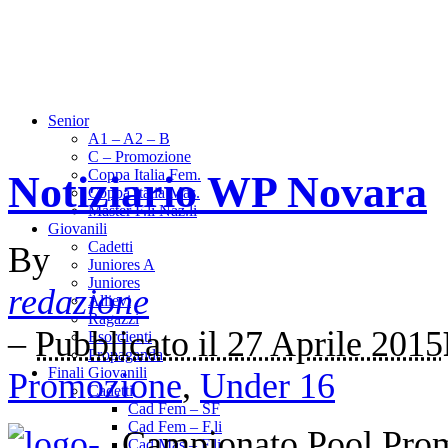
Senior
A1 – A2 – B
C – Promozione
Coppa Italia Fem.
Notiziario WP Novara
Coppa Italia Mas.
Master F.li Naz.li
Giovanili
Cadetti
By
Juniores A
Juniores
redazione
Allievi
Ragazzi
–
Pubblicato il 27 Aprile 2015
Esordienti
Propaganda
Finali Giovanili
Promozione
,
Under 16
Cadetti
Cad Fem – SF
Cad Fem – F.li
Campionato Pool Pro
Cad Mas – F.li