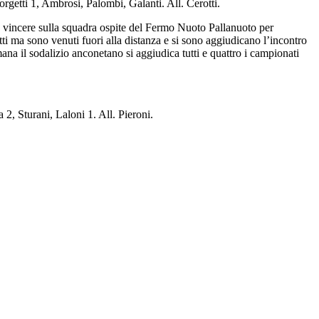
tti 1, Ambrosi, Palombi, Galanti. All. Cerotti.
a vincere sulla squadra ospite del Fermo Nuoto Pallanuoto per
atti ma sono venuti fuori alla distanza e si sono aggiudicano l’incontro
mana il sodalizio anconetano si aggiudica tutti e quattro i campionati
 Sturani, Laloni 1. All. Pieroni.