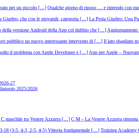
Qualche giorno di riposo … e riprendo con m
La Prota Giurleo: Una Pa
Aggiornamento 
Il lato sbagliato t
App per Apple – Nuovamen
 2026-27
allanuoto 2025/2026
C M – La Venere Azzurra rimonta i
Training Academy O.