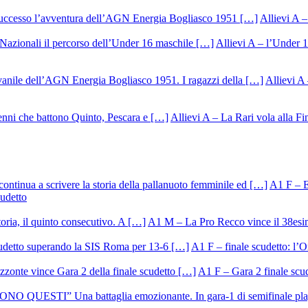
Allievi A –
Allievi A – l’Under 1
Allievi A 
Allievi A – La Rari vola alla Fi
A1 F – Ek
cudetto
A1 M – La Pro Recco vince il 38esi
A1 F – finale scudetto: l’Or
A1 F – Gara 2 finale scu