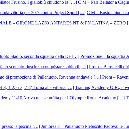
C M – Pari Bellator a Caglia
C M – Busto chiude con
Promozione – la squadra A
Prom – Baroncelli dirig
Prom – Ravenna
Training Academy O.R., il we
T
Juniores F – Pallanuoto Plebiscito Padova: le Ju