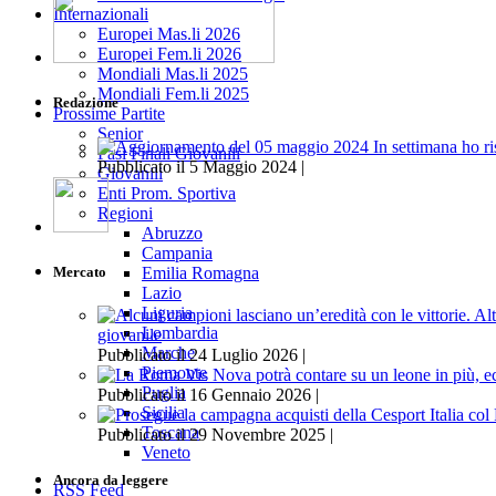
Internazionali
Europei Mas.li 2026
Europei Fem.li 2026
Mondiali Mas.li 2025
Mondiali Fem.li 2025
Redazione
Prossime Partite
Senior
Fasi Finali Giovanili
Pubblicato il 5 Maggio 2024 |
Giovanili
Enti Prom. Sportiva
Regioni
Abruzzo
Campania
Mercato
Emilia Romagna
Lazio
Liguria
Lombardia
giovanile
Marche
Pubblicato il 24 Luglio 2026 |
Piemonte
Puglia
Pubblicato il 16 Gennaio 2026 |
Sicilia
Toscana
Pubblicato il 29 Novembre 2025 |
Veneto
Ancora da leggere
RSS Feed