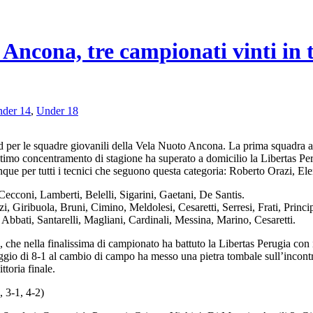
Ancona, tre campionati vinti in t
der 14
,
Under 18
end per le squadre giovanili della Vela Nuoto Ancona. La prima squadra a
imo concentramento di stagione ha superato a domicilio la Libertas Per
que per tutti i tecnici che seguono questa categoria: Roberto Orazi, E
ni, Lamberti, Belelli, Sigarini, Gaetani, De Santis.
uola, Bruni, Cimino, Meldolesi, Cesaretti, Serresi, Frati, Princip
 Santarelli, Magliani, Cardinali, Messina, Marino, Cesaretti.
e nella finalissima di campionato ha battuto la Libertas Perugia con il 
nteggio di 8-1 al cambio di campo ha messo una pietra tombale sull’incontr
ttoria finale.
-1, 4-2)