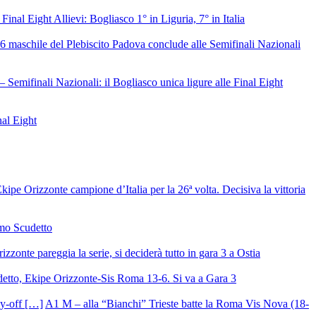
 Final Eight Allievi: Bogliasco 1° in Liguria, 7° in Italia
6 maschile del Plebiscito Padova conclude alle Semifinali Nazionali
– Semifinali Nazionali: il Bogliasco unica ligure alle Final Eight
nal Eight
ipe Orizzonte campione d’Italia per la 26ª volta. Decisiva la vittoria
mo Scudetto
izzonte pareggia la serie, si deciderà tutto in gara 3 a Ostia
detto, Ekipe Orizzonte-Sis Roma 13-6. Si va a Gara 3
A1 M – alla “Bianchi” Trieste batte la Roma Vis Nova (18-