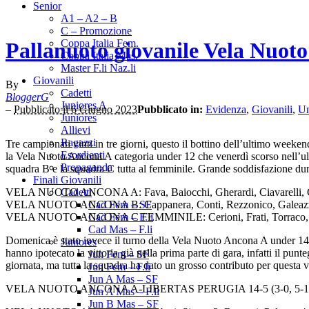
Senior
A1 – A2 – B
C – Promozione
Coppa Italia Fem.
Pallanuoto giovanile Vela Nuoto 
Coppa Italia Mas.
Master F.li Naz.li
Giovanili
By
Cadetti
BloggerG
Juniores A
–
Pubblicato il 6 Giugno 2023
Pubblicato in:
Evidenza
,
Giovanili
,
Un
Juniores
Allievi
Ragazzi
Tre campionati vinti in tre giorni, questo il bottino dell’ultimo week
Esordienti
la Vela Nuoto Ancona A categoria under 12 che venerdì scorso nell’ult
Propaganda
squadra B e la squadra C tutta al femminile. Grande soddisfazione dun
Finali Giovanili
VELA NUOTO ANCONA A: Fava, Baiocchi, Gherardi, Ciavarelli, Cecco
Cadetti
VELA NUOTO ANCONA B: Cappanera, Conti, Rezzonico, Galeazzi, Girib
Cad Fem – SF
VELA NUOTO ANCONA C FEMMINILE: Cerioni, Frati, Torraco, Abbati,
Cad Fem – F.li
Cad Mas – F.li
Domenica è stato invece il turno della Vela Nuoto Ancona A under 14, ch
Juniores
hanno ipotecato la vittoria già nella prima parte di gara, infatti il pu
Jun Fem – SF
giornata, ma tutta la squadra ha dato un grosso contributo per questa vi
Jun Fem – F.li
Jun A Mas – SF
VELA NUOTO ANCONA A-LIBERTAS PERUGIA 14-5 (3-0, 5-1, 3
Jun A Mas – F.li
Jun B Mas – SF