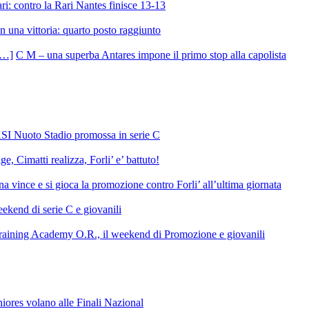
ri: contro la Rari Nantes finisce 13-13
 una vittoria: quarto posto raggiunto
C M – una superba Antares impone il primo stop alla capolista
SI Nuoto Stadio promossa in serie C
e, Cimatti realizza, Forli’ e’ battuto!
 vince e si gioca la promozione contro Forli’ all’ultima giornata
ekend di serie C e giovanili
raining Academy O.R., il weekend di Promozione e giovanili
niores volano alle Finali Nazional