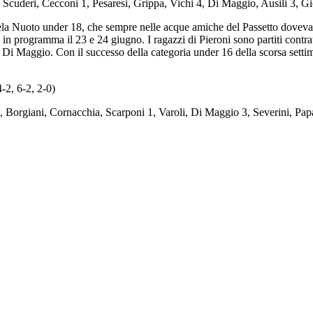
ri, Cecconi 1, Pesaresi, Grippa, Vichi 4, Di Maggio, Ausili 3, Giorge
 Vela Nuoto under 18, che sempre nelle acque amiche del Passetto dovev
li in programma il 23 e 24 giugno. I ragazzi di Pieroni sono partiti contr
da Di Maggio. Con il successo della categoria under 16 della scorsa setti
 6-2, 2-0)
ani, Cornacchia, Scarponi 1, Varoli, Di Maggio 3, Severini, Papa 2,