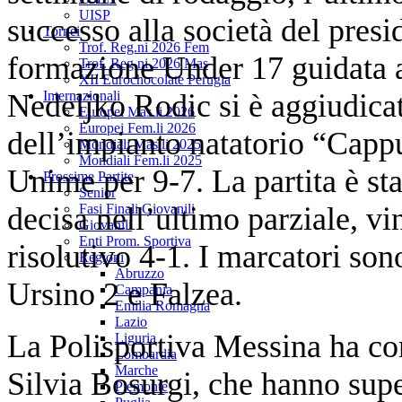
UISP
successo alla società del pre
Tornei
Trof. Reg.ni 2026 Fem
formazione Under 17 guidata a
Trof. Reg.ni 2026 Mas
XII Eurochocolate Perugia
Nedeljko Rodic si è aggiudicat
Internazionali
Europei Mas.li 2026
Europei Fem.li 2026
dell’impianto natatorio “Cappuc
Mondiali Mas.li 2025
Mondiali Fem.li 2025
Unime per 9-7. La partita è sta
Prossime Partite
Senior
decisa nell’ultimo parziale, 
Fasi Finali Giovanili
Giovanili
Enti Prom. Sportiva
risolutivo 4-1. I marcatori son
Regioni
Abruzzo
Ursino 2 e Falzea.
Campania
Emilia Romagna
Lazio
La Polisportiva Messina ha con
Liguria
Lombardia
Marche
Silvia Bosurgi, che hanno supe
Piemonte