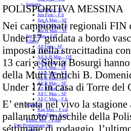
Juniores
POLISPORTIVA MESSINA
Jun Fem – SF
Jun Fem – F.li
Jun A Mas – SF
Nei campionati regionali FIN 
Jun A Mas – F.li
Jun B Mas – SF
Under 17 guidata a bordo vasc
Jun B Mas – F.li
Allievi
All Fem – SF
imposta nella stracittadina co
All Fem – F.li
All A-B Mas – OF
13 cari a Silvia Bosurgi hanno 
All A Mas – QF
All A Mas – SF
della Muri Antichi B. Domenica
All A Mas – F.li
All B Mas – QF
All B Mas – SF
Under 17 in casa di Torre del 
All B Mas – F.li
All C Mas – SF
All C Mas – F.li
E’ entrata nel vivo la stagione
Ragazzi
Rag Mas – F.val
pallanuoto maschile della Pol
Rag Fem – F.val
Esord. M/F – F.val
settimane di rodaggio, l’ultim
Enti Promozione Sp.
CSEN