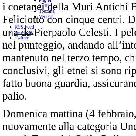
Puglia
i coetanei della Muri Antichi B
Sicilia
Toscana
Feliciotto con cinque centri. 
Veneto
RSS Feed
una da Pierpaolo Celesti. I pe
Facebook
Twitter
nel punteggio, andando all’int
mantenuto nel terzo tempo, chi
conclusivi, gli etnei si sono ri
fatto buona guardia, assicurand
palio.
Domenica mattina (4 febbraio, 
nuovamente alla categoria Unde