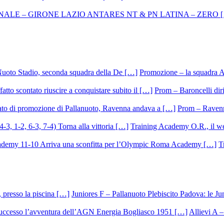
Promozione – la squadra A
Prom – Baroncelli dirig
Prom – Ravenna
Training Academy O.R., il we
T
Juniores F – Pallanuoto Plebiscito Padova: le Ju
Allievi A –