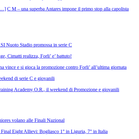
C M – una superba Antares impone il primo stop alla capolista
SI Nuoto Stadio promossa in serie C
e, Cimatti realizza, Forli’ e’ battuto!
 vince e si gioca la promozione contro Forli’ all’ultima giornata
ekend di serie C e giovanili
raining Academy O.R., il weekend di Promozione e giovanili
niores volano alle Finali Nazional
 Final Eight Allievi: Bogliasco 1° in Liguria, 7° in Italia