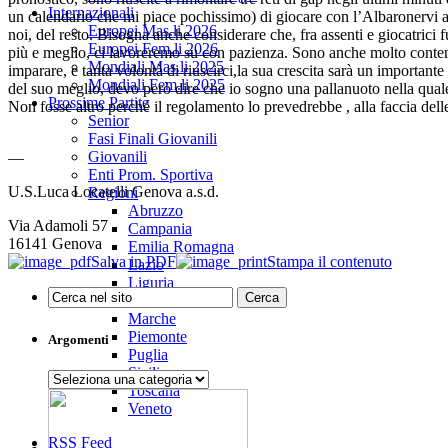
Internazionali
un calendario che mi piace pochissimo) di giocare con l’Albaronervi a
Europei Mas.li 2026
noi, del resto. Bisogna anche considerare che, fra assenti e giocatrici
Europei Fem.li 2026
più e meglio, ci lavoreremo su con pazienza. Sono anche molto content
Mondiali Mas.li 2025
imparare, e tanta volontà di riuscirci,la sua crescita sarà un importante
Mondiali Fem.li 2025
del suo meglio, devo però dire che io sogno una pallanuoto nella qual
Prossime Partite
Non fosse altro perché il regolamento lo prevedrebbe , alla faccia dell
Senior
Fasi Finali Giovanili
Giovanili
—
Enti Prom. Sportiva
U.S.Luca Locatelli Genova a.s.d.
Regioni
Abruzzo
Via Adamoli 57
Campania
16141 Genova
Emilia Romagna
Salva in PDF
Stampa il contenuto
Lazio
Liguria
Lombardia
Marche
Piemonte
Argomenti
Puglia
Sicilia
Argomenti
Toscana
Veneto
RSS Feed