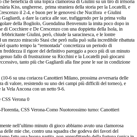
he beneficia di una topica clamorosa di Giulini su un tiro di irrisoria
ària Kiss, ungherese, prima straniera della storia per la Locatelli, e
Crescenzo il 2-4, e buon per le genovesi che Nucifora e Giulini
Gagliardi, a dare la carica alle sue, trafiggendo per la prima volta
rregolare della Bogliolo, Guendalina Benvenuto la imita poco dopo in
one di Cocchiere e De Crescenzo con una doppietta della Isola, in
bbricitante Giulini, però, chiude la saracinesca, e le lontre
 un mezzo miracolo Stasi che però nulla può sulla incredibile ribattuta
. Nel quarto tempo la “remontada” concretizza un periodo di
 freddezza il rigore del definitivo pareggio a poco più di un minuto
genuo fallo di frustrazione su Ricchini e la Locatelli può giocarsi
eccessivo, tanto più che Gagliardi alla fine pone le sue in condizione
mo (10-6 su una coriacea Canottieri Milano, prossima avversaria delle
di valore, resistendo su uno dei campi più difficili del torneo), e
e la Vela Ancona con un netto 9-6.
 e CSS Verona 0
-Florentia, CSS Verona-Como Nuotorossimo turno: Canottieri
olamente nell’ultimo minuto di gioco abbiamo avuto una clamorosa
sa delle mie che, contro una squadra che godeva dei favori del
biamo fatto una buona partita, non approfittando della fortuna (unica in