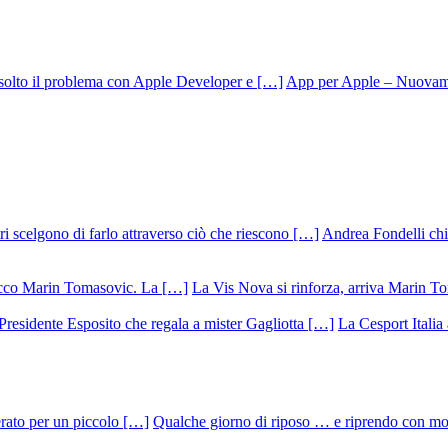
App per Apple – Nuovamen
Andrea Fondelli chiu
La Vis Nova si rinforza, arriva Marin T
La Cesport Italia
Qualche giorno di riposo … e riprendo con m