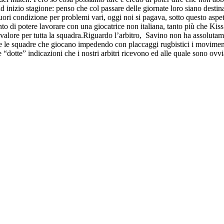
d inizio stagione: penso che col passare delle giornate loro siano dest
 fuori condizione per problemi vari, oggi noi si pagava, sotto questo asp
o di potere lavorare con una giocatrice non italiana, tanto più che Kis
 valore per tutta la squadra.Riguardo l’arbitro, Savino non ha assolutament
e le squadre che giocano impedendo con placcaggi rugbistici i moviment
e “dotte” indicazioni che i nostri arbitri ricevono ed alle quale sono o