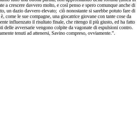
inate a crescere davvero molto, e così penso e spero comunque anche di
etto, un dazio davvero elevato; ciò nonostante si sarebbe potuto fare di
s è, come le sue compagne, una giocatrice giovane con tante cose da
e influenzato il risultato finale, che ritengo il più giusto, ed ha fatto
i delle avversarie vengono colpite da vagonate di espulsioni contro.
vviamente tenuti ad attenersi, Savino compreso, ovviamente.”.