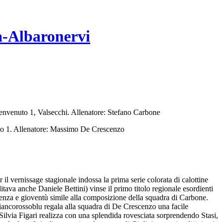
a-Albaronervi
Benvenuto 1, Valsecchi. Allenatore: Stefano Carbone
ino 1. Allenatore: Massimo De Crescenzo
l vernissage stagionale indossa la prima serie colorata di calottine
litava anche Daniele Bettini) vinse il primo titolo regionale esordienti
ienza e gioventù simile alla composizione della squadra di Carbone.
 biancorossoblu regala alla squadra di De Crescenzo una facile
 Silvia Figari realizza con una splendida rovesciata sorprendendo Stasi,