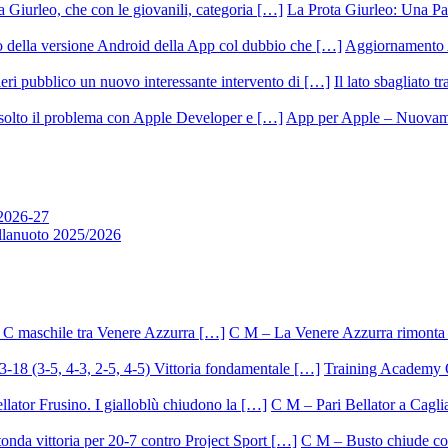
La Prota Giurleo: Una Pa
Aggiornamento 
Il lato sbagliato t
App per Apple – Nuovamen
 2026-27
allanuoto 2025/2026
C M – La Venere Azzurra rimonta i
Training Academy O.
C M – Pari Bellator a Caglia
C M – Busto chiude con