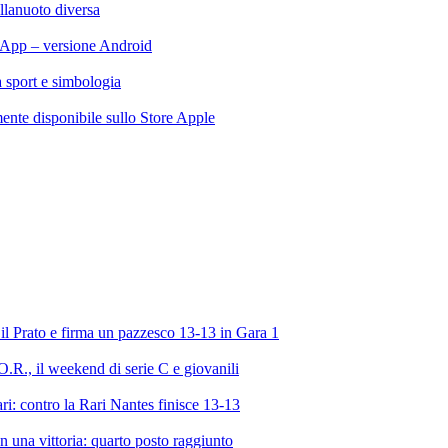
llanuoto diversa
App – versione Android
ra sport e simbologia
te disponibile sullo Store Apple
l Prato e firma un pazzesco 13-13 in Gara 1
R., il weekend di serie C e giovanili
ri: contro la Rari Nantes finisce 13-13
 una vittoria: quarto posto raggiunto