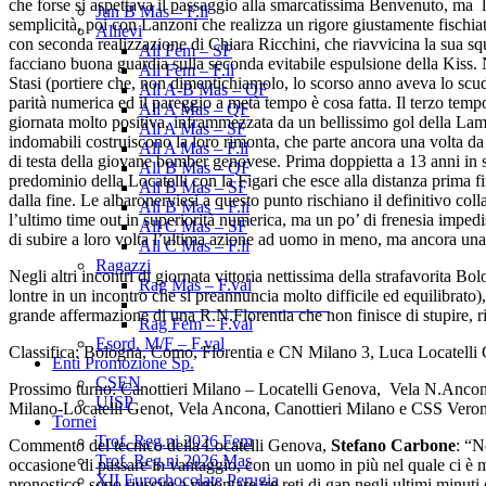
che forse si aspettava il passaggio alla smarcatissima Benvenuto, ma l
Jun B Mas – F.li
semplicità, poi con Lanzoni che realizza un rigore giustamente fischiat
Allievi
con seconda realizzazione di Chiara Ricchini, che riavvicina la sua s
All Fem – SF
facciano buona guardia sulla seconda evitabile espulsione della Kiss. N
All Fem – F.li
Stasi (portiere che, non dimentichiamolo, lo scorso anno aveva lo scud
All A-B Mas – OF
parità numerica ed il pareggio a metà tempo è cosa fatta. Il terzo tem
All A Mas – QF
giornata molto positiva, inframmezzata da un bellissimo gol della Lama
All A Mas – SF
indomabili costruiscono la loro rimonta, che parte ancora una volta da
All A Mas – F.li
di testa della giovane bomber genovese. Prima doppietta a 13 anni in s
All B Mas – QF
predominio della Locatelli con la Figari che esce alla distanza prima 
All B Mas – SF
dalla fine. Le albaronerviesi a questo punto rischiano il definitivo co
All B Mas – F.li
l’ultimo time out in superiorità numerica, ma un po’ di frenesia impedi
All C Mas – SF
di subire a loro volta l’ultima azione ad uomo in meno, ma ancora una v
All C Mas – F.li
Ragazzi
Negli altri incontri di giornata vittoria nettissima della strafavorita
Rag Mas – F.val
lontre in un incontro che si preannuncia molto difficile ed equilibrato
______________________
grande affermazione di una R.N.Florentia che non finisce di stupire, 
Rag Fem – F.val
Esord. M/F – F.val
Classifica: Bologna, Como, Florentia e CN Milano 3, Luca Locatell
Enti Promozione Sp.
CSEN
Prossimo turno: Canottieri Milano – Locatelli Genova, Vela N.Anco
UISP
Milano-Locatelli Genot, Vela Ancona, Canottieri Milano e CSS Vero
Tornei
Trof. Reg.ni 2026 Fem
Commento del tecnico della Locatelli Genova,
Stefano Carbone
: “N
Trof. Reg.ni 2026 Mas
occasione di passare in vantaggio, con un uomo in più nel quale ci è 
XII Eurochocolate Perugia
pronostico, sono riuscite a rimontare tre reti di gap negli ultimi minu