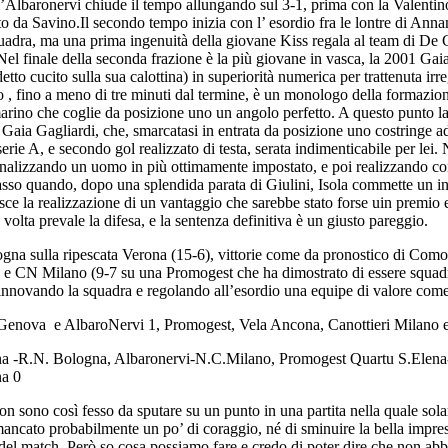
’Albaronervi chiude il tempo allungando sul 3-1, prima con la Valentino c
o da Savino.Il secondo tempo inizia con l’ esordio fra le lontre di Annam
quadra, ma una prima ingenuità della giovane Kiss regala al team di De 
el finale della seconda frazione è la più giovane in vasca, la 2001 Gaia 
etto cucito sulla sua calottina) in superiorità numerica per trattenuta i
po , fino a meno di tre minuti dal termine, è un monologo della formazi
rino che coglie da posizione uno un angolo perfetto. A questo punto la fe
 Gaia Gagliardi, che, smarcatasi in entrata da posizione uno costringe ad
erie A, e secondo gol realizzato di testa, serata indimenticabile per lei
finalizzando un uomo in più ottimamente impostato, e poi realizzando con
llasso quando, dopo una splendida parata di Giulini, Isola commette un in
sce la realizzazione di un vantaggio che sarebbe stato forse uin premio 
olta prevale la difesa, e la sentenza definitiva è un giusto pareggio.
 Bologna sulla ripescata Verona (15-6), vittorie come da pronostico di Co
), e CN Milano (9-7 su una Promogest che ha dimostrato di essere squadra 
rinnovando la squadra e regolando all’esordio una equipe di valore com
i Genova e AlbaroNervi 1, Promogest, Vela Ancona, Canottieri Milano
na -R.N. Bologna, Albaronervi-N.C.Milano, Promogest Quartu S.Elena
na 0
on sono così fesso da sputare su un punto in una partita nella quale s
mancato probabilmente un po’ di coraggio, né di sminuire la bella impre
ti del match. Però so cosa possiamo fare e credo di poter dire che non ab