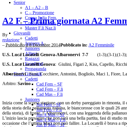
Senior
A1 – A2 – B
C – Promozione
Coppa Italia Fem.
A2 F – Prima giornata A2 Femmi
Coppa Italia Mas.
Master F.li Naz.li
Giovanili
By
Cadetti
redazione
Juniores A
–
Pubblicato il 8 Dicembre 2014
Pubblicato in:
A2 Femminile
Juniores
Allievi
U.S. Luca Locatelli Genova-Albaronervi 7-7
(1-3);(3-1);(1-3);
Ragazzi
Esordienti
U.S. Luca Locatelli Genova
: Giulini, Figari 2, Kiss, Capello, Ric
Propaganda
Albaronervi
: Stasi, Cocchiere, Antonini, Bogliolo, Maci 1, Fiore, 
Finali Giovanili
Cadetti
Arbitro:
Savino
Cad Fem – SF
Cad Fem – F.li
Cad Mas – F.li
Juniores
Inizia come la scorsa stagione, con un derby pareggiato in rimonta, il
Jun Fem – SF
della storia della pallanuoto italiana, le biancorosse con le quali 26 a
Jun Fem – F.li
della storia), di fronte, l’ Albaronervi, con una leggenda della pall
Jun A Mas – SF
L’inizio lascia presagire che non sarà una bella partita, fasi di studi
Jun A Mas – F.li
occasione che l’ottima Maci non può fallire. La Locatelli è brava a rip
Jun B Mas – SF