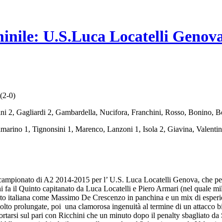
nile: U.S.Luca Locatelli Genov
(2-0)
chini 2, Gagliardi 2, Gambardella, Nucifora, Franchini, Rosso, Bonino, 
Lamarino 1, Tignonsini 1, Marenco, Lanzoni 1, Isola 2, Giavina, Valent
 campionato di A2 2014-2015 per l’ U.S. Luca Locatelli Genova, che per i
nni fa il Quinto capitanato da Luca Locatelli e Piero Armari (nel quale mi
anuoto italiana come Massimo De Crescenzo in panchina e un mix di esper
o molto prolungate, poi una clamorosa ingenuità al termine di un attacco
ortarsi sul pari con Ricchini che un minuto dopo il penalty sbagliato da