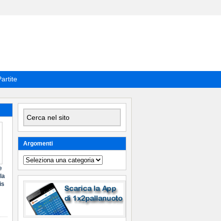
artite
Argomenti
Argomenti
e
la
is