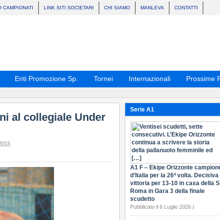
O CAMPIONATI
LINK SITI SOCIETARI
CHI SIAMO
MANLEVA
CONTATTI
Enti Promozione Sp.
Tornei
Internazionali
Prossime P
Serie A1
ni al collegiale Under
2015
A1 F – Ekipe Orizzonte campion
d’Italia per la 26ª volta. Decisiva 
vittoria per 13-10 in casa della S
Roma in Gara 3 della finale
scudetto
Pubblicato il 6 Luglio 2026 |