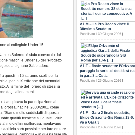
A1 M – La Pro Recco vince il
38esimo Scudetto
Pubblicato il 30 Giugno 2026 |
ione al collegiale Under 15.
 Nantes Salerno, è stato convocato dal
zione maschile Under 15 del "Progetto
3 agosto a Lignano Sabbiadoro.
A1 F – finale scudetto: l’Orizzon
pareggia la serie, si deciderà tut
fra questi in 15 saranno scelti per la
in gara 3 a Ostia
Pubblicato il 28 Giugno 2026 |
erbia, per la IX edizione del memorial
o. Al termine del Torneo gli stessi si
one degli allenamenti.
o si auspicava la partecipazione al
 giallorossa, nati nel 2000/2001, come
 “Siamo molto soddisfatti di questa
A1 F – Gara 2 finale scudetto,
Ekipe Orizzonte-Sis Roma 13-6. 
ubbie qualità tecniche sul quale il club
va a Gara 3
ltri gioiellini giallorossi, meritavano
Pubblicato il 28 Giugno 2026 |
sacrificio sarà possibile per loro entrare
à – prosegue Rampolla – in questa fase sta