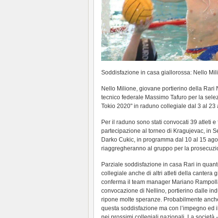
Soddisfazione in casa giallorossa: Nello Mil
Nello Milione, giovane portierino della Rari
tecnico federale Massimo Tafuro per la sele
Tokio 2020" in raduno collegiale dal 3 al 2
Per il raduno sono stati convocati 39 atleti e 
partecipazione al torneo di Kragujevac, in S
Darko Cukic, in programma dal 10 al 15 agost
riaggregheranno al gruppo per la prosecuzi
Parziale soddisfazione in casa Rari in quant
collegiale anche di altri atleti della cantera
conferma il team manager Mariano Rampolla:
convocazione di Nellino, portierino dalle ind
ripone molte speranze. Probabilmente anche a
questa soddisfazione ma con l’impegno ed il 
nei prossimi collegiali nazionali. La societ