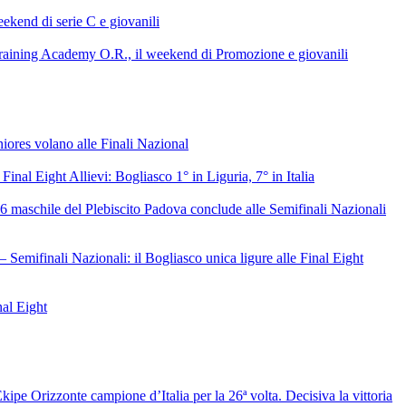
ekend di serie C e giovanili
raining Academy O.R., il weekend di Promozione e giovanili
niores volano alle Finali Nazional
 Final Eight Allievi: Bogliasco 1° in Liguria, 7° in Italia
6 maschile del Plebiscito Padova conclude alle Semifinali Nazionali
– Semifinali Nazionali: il Bogliasco unica ligure alle Final Eight
nal Eight
ipe Orizzonte campione d’Italia per la 26ª volta. Decisiva la vittoria