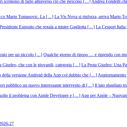
Andrea Fondelli chiu
La Vis Nova si rinforza, arriva Marin T
La Cesport Italia
Qualche giorno di riposo … e riprendo con m
La Prota Giurleo: Una Pa
Aggiornamento 
Il lato sbagliato t
App per Apple – Nuovamen
 2026-27