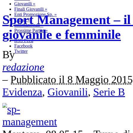
Giovanili
»
Finali Giovanili
»
Enti Promozione Sp.
»
Sport Management – il 
Tornei
»
Internazionali
»
giovanile e femminile
Prossime Partite
»
RSS Feed
Facebook
By
Twitter
redazione
–
Pubblicato il 8 Maggio 2015
Evidenza
,
Giovanili
,
Serie B