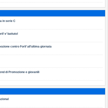
 in serie C
li’ e’ battuto!
zione contro Forli’ all’ultima giornata
end di Promozione e giovanili
azional