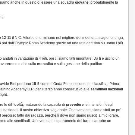
striamo anche in questo di essere una squadra
giovane
: probabilmente la
ni.
o
12-11
il N.C. Viterbo e terminano nel migliore dei modi una stagione lunga,
into poi dall’Olympic Roma Academy grazie ad una rete decisiva su uomo i più.
ndati in vantaggio di 4 reti, poi ci siamo fatti rimontare. Da lì è uscito un
 lavoreremo molto sulla
mentalità
e sulla gestione della partita».
avide Bini perdono
15-5
contro l’Onda Forte, seconda in classifica. Prima
aining Academy O.R. per il terzo anno consecutivo alle
semifinali nazionali
Eight
.
re le
difficoltà
, maturando la capacità di
prevedere
le intenzioni degli
li nazionali, il nostro
obiettivo
stagionale. Onestamente, siamo stati un po’
percorso fatto dai ragazzi, perché lì dove non siamo riusciti a migliorare,
remo alle semifinali. Un’eventuale superamento del turno sarebbe un