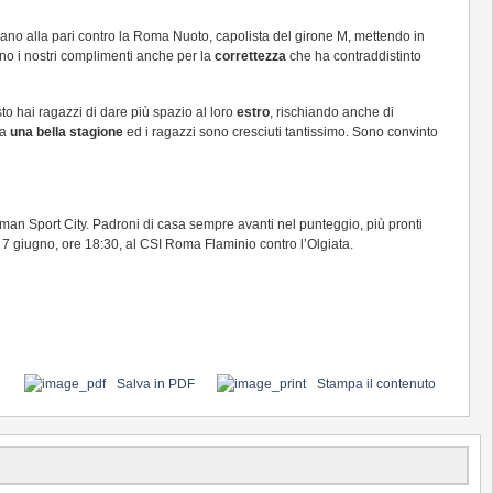
ano alla pari contro la Roma Nuoto, capolista del girone M, mettendo in
nno i nostri complimenti anche per la
correttezza
che ha contraddistinto
esto hai ragazzi di dare più spazio al loro
estro
, rischiando anche di
ta
una bella stagione
ed i ragazzi sono cresciuti tantissimo. Sono convinto
man Sport City. Padroni di casa sempre avanti nel punteggio, più pronti
o 7 giugno, ore 18:30, al CSI Roma Flaminio contro l’Olgiata.
Salva in PDF
Stampa il contenuto