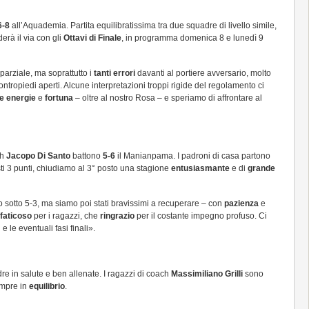
6-8
all’Aquademia. Partita equilibratissima tra due squadre di livello simile,
erà il via con gli
Ottavi di Finale
, in programma domenica 8 e lunedì 9
parziale, ma soprattutto i
tanti errori
davanti al portiere avversario, molto
ntropiedi aperti. Alcune interpretazioni troppi rigide del regolamento ci
e energie
e
fortuna
– oltre al nostro Rosa – e speriamo di affrontare al
ch
Jacopo Di Santo
battono
5-6
il Manianpama. I padroni di casa partono
ti 3 punti, chiudiamo al 3° posto una stagione
entusiasmante
e di
grande
 sotto 5-3, ma siamo poi stati bravissimi a recuperare – con
pazienza
e
faticoso
per i ragazzi, che
ringrazio
per il costante impegno profuso. Ci
 e le eventuali fasi finali».
re in salute e ben allenate. I ragazzi di coach
Massimiliano Grilli
sono
empre in
equilibrio
.