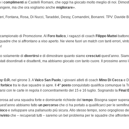
o i
complimenti
ai Castelli Romani, che oggi ha giocato molto meglio di noi. Dimo
ungere, ma che ora vogliamo anche
migliorare
».
teri, Fontana, Rosa, Di Nucci, Taraddei, Dessy, Comandini, Bonanni. TPV: Davide Bi
 campionato di Promozione. Al
Foro Italico
, i ragazzi di coach
Filippo Mattei
batton
squadre che si affrontano a viso aperto. Ne viene fuori un match con tanti errori, v
!
sto solamente di
divertirsi
e di dimostrare quanto siamo
cresciuti
quest’anno. Siamo a
tati disordinati e disattenti, ma abbiamo giocato con tanto cuore. Il prossimo anno
y O.R.
nel girone 3. A
Valco San Paolo
, i giovani atleti di coach
Mino Di Cecca
e D
a
forbice
tra le due squadre si apre. Il
4° posto
conquistato qualifica comunque la Tr
ocarsi con le carte in regola il concentramento del 15 e 16 luglio. Sognando la
Final 
nterosa ad una squadra forte e dominante richiede del
tempo
. Bisogna saper supera
quest’anno abbiamo fatto
un percorso
che ci ha portato a qualificarci per le semifina
gioco
e sviluppare una pallanuoto più sicura. Allo stesso tempo, sono orgoglioso del 
nvinto
che – recuperati tutti – saremo un bel problema per le squadre che affronte