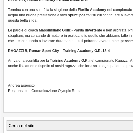
ALLIEVI B, Fiorillo Academy – Roma Nuoto 6-10
Termina con una sconfitta la stagione della
Fiorillo Academy
nel campionato n
acqua una buona prestazione e tanti
spunti positivi
su cui continuare a lavora
questa bella sfida.
Le parole di coach
Massimiliano Grilli
: «Partita
divertente
e ben arbitrata. Pri
sbagliare, ma cercando di mettere
in pratica
tutto quello che abbiamo fatto i
che – continuando a lavorare duramente – tutti potranno avere un bel
percor
RAGAZZI B, Roman Sport City – Training Academy O.R. 18-4
Arriva una sconfitta per la
Training Academy O.R.
nel campionato Ragazzi. A 
anche fisicamente rispetto ai nostri ragazzi, che
lottano
su ogni pallone e pro
Andrea Esposito
Responsabile Comunicazione Olympic Roma