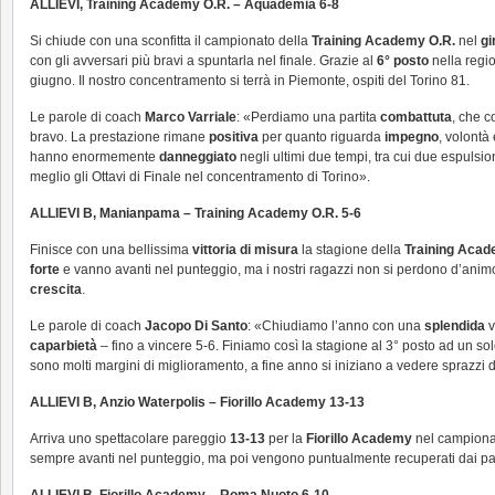
ALLIEVI, Training Academy O.R. – Aquademia 6-8
Si chiude con una sconfitta il campionato della
Training Academy O.R.
nel
gi
con gli avversari più bravi a spuntarla nel finale. Grazie al
6° posto
nella regio
giugno. Il nostro concentramento si terrà in Piemonte, ospiti del Torino 81.
Le parole di coach
Marco Varriale
: «Perdiamo una partita
combattuta
, che c
bravo. La prestazione rimane
positiva
per quanto riguarda
impegno
, volontà
hanno enormemente
danneggiato
negli ultimi due tempi, tra cui due espulsio
meglio gli Ottavi di Finale nel concentramento di Torino».
ALLIEVI B, Manianpama – Training Academy O.R. 5-6
Finisce con una bellissima
vittoria di misura
la stagione della
Training Aca
forte
e vanno avanti nel punteggio, ma i nostri ragazzi non si perdono d’anim
crescita
.
Le parole di coach
Jacopo Di Santo
: «Chiudiamo l’anno con una
splendida
v
caparbietà
– fino a vincere 5-6. Finiamo così la stagione al 3° posto ad un
sono molti margini di miglioramento, a fine anno si iniziano a vedere sprazzi 
ALLIEVI B, Anzio Waterpolis – Fiorillo Academy 13-13
Arriva uno spettacolare pareggio
13-13
per la
Fiorillo Academy
nel campionato
sempre avanti nel punteggio, ma poi vengono puntualmente recuperati dai padron