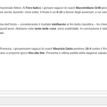
azionale Allievi. Al
Foro Italico
, i giovani ragazzi di coach
Massimiliano Grilli
gioc
re anche durante i mesi estivi. Il finale è un
6-10
a favore degli avversari, a cui va
ma dell’inizio – considerando il risultato
ininfluente
ai fini della classifica – ho chi
n quest’anno. Abbiamo visto
tante belle cose
, sono soddisfatto. In conclusione è sta
so
».
Pomezia, i giovanissimi ragazzi di coach
Maurizio Gatto
perdono
18-4
contro il Ro
vano a proporre gioco
fino alla fine
. Prossima e ultima partita della stagione sabat