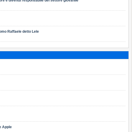
ore e diventa responsabile del settore giovanile
uomo Raffaele detto Lele
e Apple