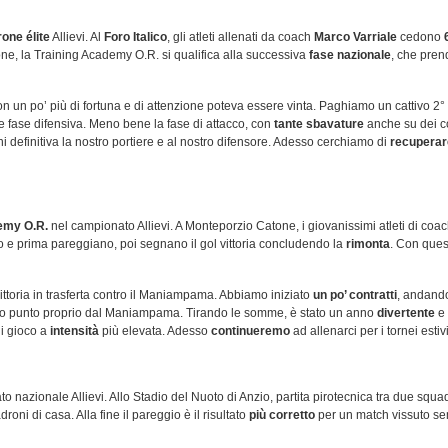
rone élite
Allievi. Al
Foro Italico
, gli atleti allenati da coach
Marco Varriale
cedono
ne, la Training Academy O.R. si qualifica alla successiva
fase nazionale
, che prend
on un po’ più di fortuna e di attenzione poteva essere vinta. Paghiamo un cattivo 2° 
 e fase difensiva. Meno bene la fase di attacco, con
tante sbavature
anche su dei co
ni definitiva la nostro portiere e al nostro difensore. Adesso cerchiamo di
recuperar
demy O.R.
nel campionato Allievi. A Monteporzio Catone, i giovanissimi atleti di coa
o e prima pareggiano, poi segnano il gol vittoria concludendo la
rimonta
. Con ques
ittoria in trasferta contro il Maniampama. Abbiamo iniziato
un po’ contratti
, andando
 solo punto proprio dal Maniampama. Tirando le somme, è stato un anno
divertente
e
di gioco a
intensità
più elevata. Adesso
continueremo
ad allenarci per i tornei estivi
 nazionale Allievi. Allo Stadio del Nuoto di Anzio, partita pirotecnica tra due squad
i di casa. Alla fine il pareggio è il risultato
più corretto
per un match vissuto s