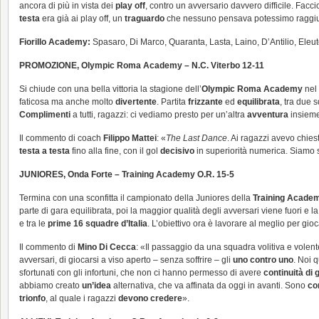
ancora di più in vista dei
play off
, contro un avversario davvero difficile. Facci
testa
era già ai play off, un
traguardo
che nessuno pensava potessimo raggi
Fiorillo Academy:
Spasaro, Di Marco, Quaranta, Lasta, Laino, D’Antilio, Eleu
PROMOZIONE, Olympic Roma Academy – N.C. Viterbo 12-11
Si chiude con una bella vittoria la stagione dell’
Olympic Roma Academy
nel
faticosa ma anche molto
divertente
. Partita
frizzante
ed
equilibrata
, tra due 
Complimenti
a tutti, ragazzi: ci vediamo presto per un’altra
avventura
insieme
Il commento di coach
Filippo Mattei
: «
The Last Dance
. Ai ragazzi avevo chie
testa a testa
fino alla fine, con il gol
decisivo
in superiorità numerica. Siamo s
JUNIORES, Onda Forte – Training Academy O.R. 15-5
Termina con una sconfitta il campionato della Juniores della
Training Academ
parte di gara equilibrata, poi la maggior qualità degli avversari viene fuori e l
e tra le
prime 16 squadre d’Italia
. L’obiettivo ora è lavorare al meglio per gi
Il commento di
Mino Di Cecca
: «Il passaggio da una squadra volitiva e vole
avversari, di giocarsi a viso aperto – senza soffrire – gli
uno contro uno
. Noi 
sfortunati con gli infortuni, che non ci hanno permesso di avere
continuità di 
abbiamo creato
un’idea
alternativa, che va affinata da oggi in avanti. Sono
co
trionfo
, al quale i ragazzi
devono credere
».