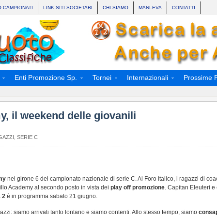
O CAMPIONATI
LINK SITI SOCIETARI
CHI SIAMO
MANLEVA
CONTATTI
Enti Promozione Sp.
Tornei
Internazionali
Prossime P
, il weekend delle giovanili
GAZZI
,
SERIE C
my
nel girone 6 del campionato nazionale di serie C. Al Foro Italico, i ragazzi di co
illo Academy al secondo posto in vista dei
play off promozione
. Capitan Eleuteri e
 2
è in programma sabato 21 giugno.
gazzi: siamo arrivati tanto lontano e siamo contenti. Allo stesso tempo, siamo
consap