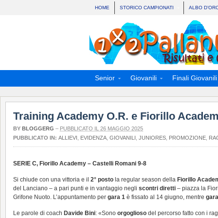
HOME
STORICO CAMPIONATI
ALBO D’OR
Senior
Giovanili
Finali Giovanili
Training Academy O.R. e Fiorillo Academy
BY
BLOGGERG
–
PUBBLICATO IL 26 MAGGIO 2025
PUBBLICATO IN:
ALLIEVI
,
EVIDENZA
,
GIOVANILI
,
JUNIORES
,
PROMOZIONE
,
RA
SERIE C, Fiorillo Academy – Castelli Romani 9-8
Si chiude con una vittoria e il
2° posto
la regular season della
Fiorillo Acade
del Lanciano – a pari punti e in vantaggio negli
scontri diretti
– piazza la Fior
Grifone Nuoto. L’appuntamento per
gara 1
è fissato al 14 giugno, mentre
gara
Le parole di coach
Davide Bini
: «Sono
orgoglioso
del percorso fatto con i ra