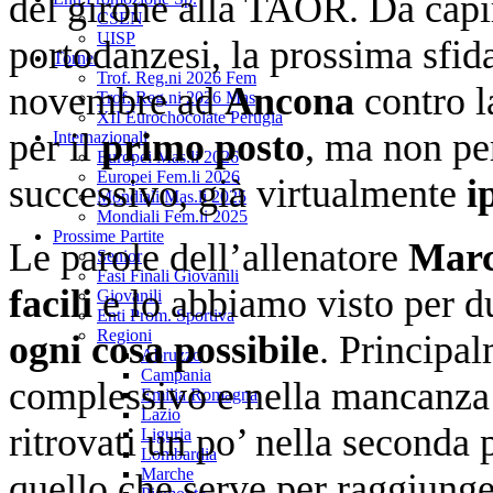
del girone alla TAOR. Da capi
CSEN
UISP
portodanzesi, la prossima sfi
Tornei
Trof. Reg.ni 2026 Fem
novembre ad
Ancona
contro l
Trof. Reg.ni 2026 Mas
XII Eurochocolate Perugia
per il
primo posto
, ma non per
Internazionali
Europei Mas.li 2026
Europei Fem.li 2026
successivo, già virtualmente
i
Mondiali Mas.li 2025
Mondiali Fem.li 2025
Prossime Partite
Le parole dell’allenatore
Marc
Senior
Fasi Finali Giovanili
facili
e lo abbiamo visto per d
Giovanili
Enti Prom. Sportiva
Regioni
ogni cosa possibile
. Principa
Abruzzo
Campania
complessivo e nella mancanza 
Emilia Romagna
Lazio
ritrovati un po’ nella seconda
Liguria
Lombardia
Marche
quello che serve per raggiunger