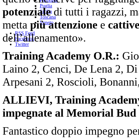
Piemonte
Puglia
potenziale
di tutti i ragazzi,
Sicilia
Toscana
metta
più attenzione
e
cattiv
Veneto
RSS Feed
dell’allenamento».
Facebook
Twitter
Training Academy O.R.:
Giov
Laino 2, Cenci, De Lena 2, Di B
Arpesani 2, Roscioli, Bonann
ALLIEVI, Training Academy
impegnate al Memorial Bud
Fantastico doppio impegno pe