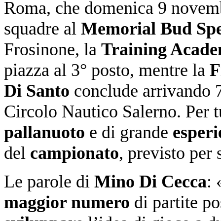
Roma, che domenica 9 novemb
squadre al
Memorial Bud Sp
Frosinone, la
Training Acad
piazza al 3° posto, mentre la
F
Di Santo
conclude arrivando 7ª
Circolo Nautico Salerno. Per tu
pallanuoto
e di grande
esperi
del
campionato
, previsto per
Le parole di
Mino Di Cecca
: 
maggior numero
di partite p