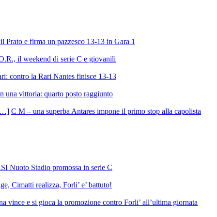
l Prato e firma un pazzesco 13-13 in Gara 1
R., il weekend di serie C e giovanili
ri: contro la Rari Nantes finisce 13-13
 una vittoria: quarto posto raggiunto
C M – una superba Antares impone il primo stop alla capolista
SI Nuoto Stadio promossa in serie C
e, Cimatti realizza, Forli’ e’ battuto!
 vince e si gioca la promozione contro Forli’ all’ultima giornata