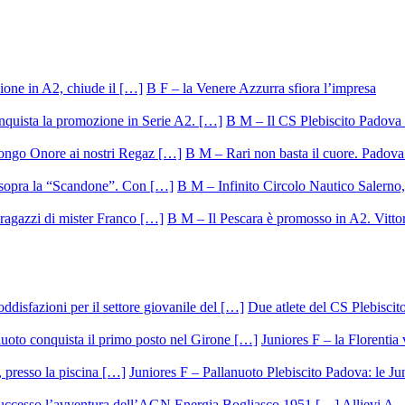
B F – la Venere Azzurra sfiora l’impresa
B M – Il CS Plebiscito Padova 
B M – Rari non basta il cuore. Padova 
B M – Infinito Circolo Nautico Salerno, 
B M – Il Pescara è promosso in A2. Vittor
Due atlete del CS Plebisci
Juniores F – la Florentia 
Juniores F – Pallanuoto Plebiscito Padova: le Ju
Allievi A –