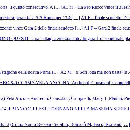
A1 M – La Pro Recco vince il 38esi
A1 F – finale scudetto: l’Or
A1 F – Gara 2 finale scu
A2 M – il Sori lotta ma non basta: in 