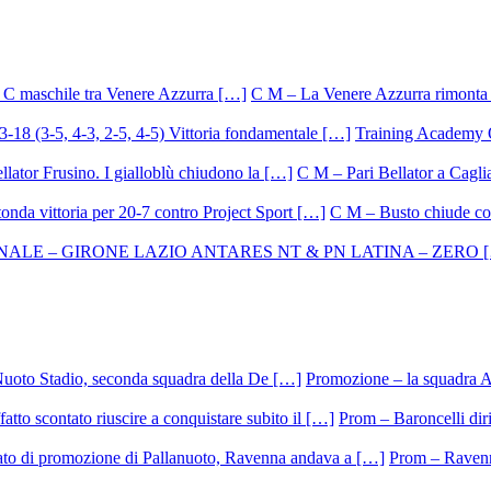
C M – La Venere Azzurra rimonta i
Training Academy O.
C M – Pari Bellator a Caglia
C M – Busto chiude con
Promozione – la squadra A
Prom – Baroncelli dirig
Prom – Ravenna