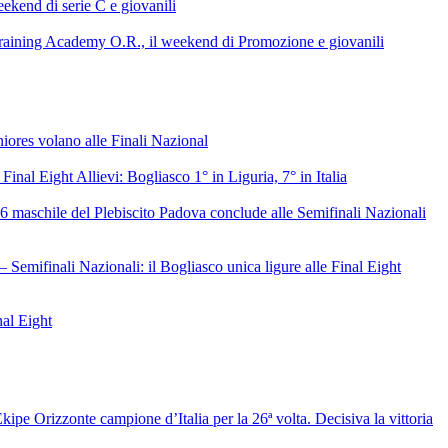
ekend di serie C e giovanili
raining Academy O.R., il weekend di Promozione e giovanili
niores volano alle Finali Nazional
 Final Eight Allievi: Bogliasco 1° in Liguria, 7° in Italia
6 maschile del Plebiscito Padova conclude alle Semifinali Nazionali
– Semifinali Nazionali: il Bogliasco unica ligure alle Final Eight
nal Eight
ipe Orizzonte campione d’Italia per la 26ª volta. Decisiva la vittoria