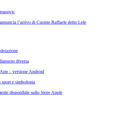
omasovic
 annuncia l’arrivo di Cuomo Raffaele detto Lele
oderazione
llanuoto diversa
App – versione Android
ra sport e simbologia
te disponibile sullo Store Apple