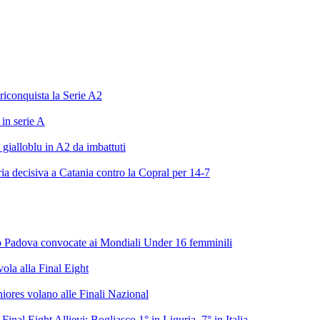
riconquista la Serie A2
in serie A
gialloblu in A2 da imbattuti
ia decisiva a Catania contro la Copral per 14-7
to Padova convocate ai Mondiali Under 16 femminili
vola alla Final Eight
niores volano alle Finali Nazional
 Final Eight Allievi: Bogliasco 1° in Liguria, 7° in Italia