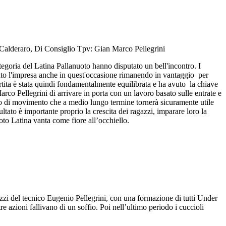
, Calderaro, Di Consiglio Tpv: Gian Marco Pellegrini
tegoria del Latina Pallanuoto hanno disputato un bell'incontro. I
rato l'impresa anche in quest'occasione rimanendo in vantaggio per
partita è stata quindi fondamentalmente equilibrata e ha avuto la chiave
n Marco Pellegrini di arrivare in porta con un lavoro basato sulle entrate e
lanuoto di movimento che a medio lungo termine tornerà sicuramente utile
sultato è importante proprio la crescita dei ragazzi, imparare loro la
uoto Latina vanta come fiore all’occhiello.
zi del tecnico Eugenio Pellegrini, con una formazione di tutti Under
re azioni fallivano di un soffio. Poi nell’ultimo periodo i cuccioli