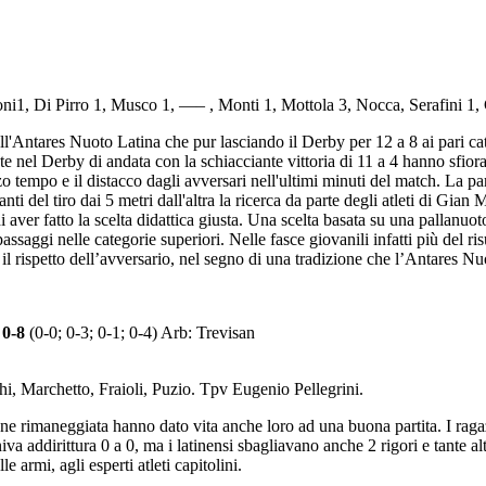
zoni1, Di Pirro 1, Musco 1, —– , Monti 1, Mottola 3, Nocca, Serafini 1
ll'Antares Nuoto Latina che pur lasciando il Derby per 12 a 8 ai pari ca
e nel Derby di andata con la schiacciante vittoria di 11 a 4 hanno sfio
rzo tempo e il distacco dagli avversari nell'ultimi minuti del match. La 
anti del tiro dai 5 metri dall'altra la ricerca da parte degli atleti di Gia
curi di aver fatto la scelta didattica giusta. Una scelta basata su una pal
assaggi nelle categorie superiori. Nelle fasce giovanili infatti più del ri
i il rispetto dell’avversario, nel segno di una tradizione che l’Antares N
0-8
(0-0; 0-3; 0-1; 0-4) Arb: Trevisan
i, Marchetto, Fraioli, Puzio. Tpv Eugenio Pellegrini.
e rimaneggiata hanno dato vita anche loro ad una buona partita. I ragaz
va addirittura 0 a 0, ma i latinensi sbagliavano anche 2 rigori e tante alt
armi, agli esperti atleti capitolini.