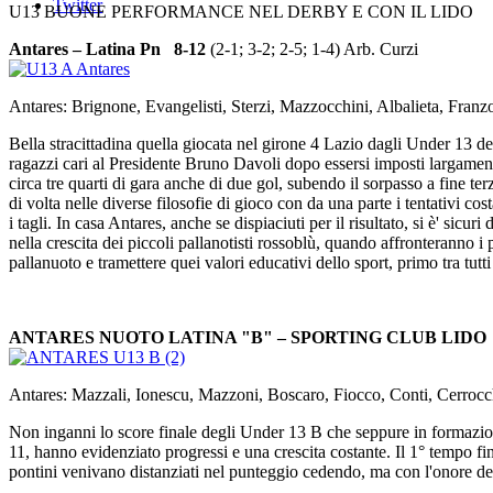
Twitter
U13 BUONE PERFORMANCE NEL DERBY E CON IL LIDO
Antares – Latina Pn 8-12
(2-1; 3-2; 2-5; 1-4) Arb. Curzi
Antares: Brignone, Evangelisti, Sterzi, Mazzocchini, Albalieta, Fran
Bella stracittadina quella giocata nel girone 4 Lazio dagli Under 13 de
ragazzi cari al Presidente Bruno Davoli dopo essersi imposti largament
circa tre quarti di gara anche di due gol, subendo il sorpasso a fine te
di volta nelle diverse filosofie di gioco con da una parte i tentativi cost
i tagli. In casa Antares, anche se dispiaciuti per il risultato, si è' si
nella crescita dei piccoli pallanotisti rossoblù, quando affronteranno i p
pallanuoto e tramettere quei valori educativi dello sport, primo tra tutt
ANTARES NUOTO LATINA "B" – SPORTING CLUB LIDO 
Antares: Mazzali, Ionescu, Mazzoni, Boscaro, Fiocco, Conti, Cerrocch
Non inganni lo score finale degli Under 13 B che seppure in formazion
11, hanno evidenziato progressi e una crescita costante. Il 1° tempo fini
pontini venivano distanziati nel punteggio cedendo, ma con l'onore delle 