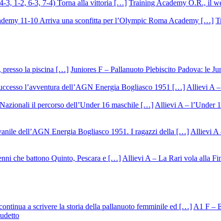
Training Academy O.R., il we
T
Juniores F – Pallanuoto Plebiscito Padova: le Ju
Allievi A –
Allievi A – l’Under 1
Allievi A 
Allievi A – La Rari vola alla Fi
A1 F – Ek
cudetto