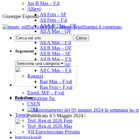
Jun B Mas – F.li
Allievi
All Fem – SF
Giuseppe Esposito
All Fem – F.li
All A-B Mas – OF
Salva in PDF
Stampa il contenuto
All A Mas – QF
All A Mas – SF
All A Mas – F.li
All B Mas – QF
Argomenti
All B Mas – SF
All B Mas – F.li
Argomenti
All C Mas – SF
All C Mas – F.li
Ragazzi
Rag Mas – F.val
Rag Fem – F.val
Esord. M/F – F.val
Redazione
Enti Promozione Sp.
CSEN
UISP
Tornei
Pubblicato il 5 Maggio 2024 |
Trof. Reg.ni 2026 Fem
Trof. Reg.ni 2026 Mas
XII Eurochocolate Perugia
Internazionali