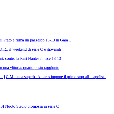
l Prato e firma un pazzesco 13-13 in Gara 1
R., il weekend di serie C e giovanili
ri: contro la Rari Nantes finisce 13-13
 una vittoria: quarto posto raggiunto
C M – una superba Antares impone il primo stop alla capolista
SI Nuoto Stadio promossa in serie C