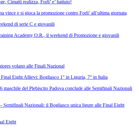
e, Cimatti realizza, Forli’ e’ battuto!
 vince e si gioca la promozione contro Forli’ all’ultima giornata
ekend di serie C e giovanili
raining Academy O.R., il weekend di Promozione e giovanili
niores volano alle Finali Nazional
 Final Eight Allievi: Bogliasco 1° in Liguria, 7° in Italia
6 maschile del Plebiscito Padova conclude alle Semifinali Nazionali
– Semifinali Nazionali: il Bogliasco unica ligure alle Final Eight
nal Eight