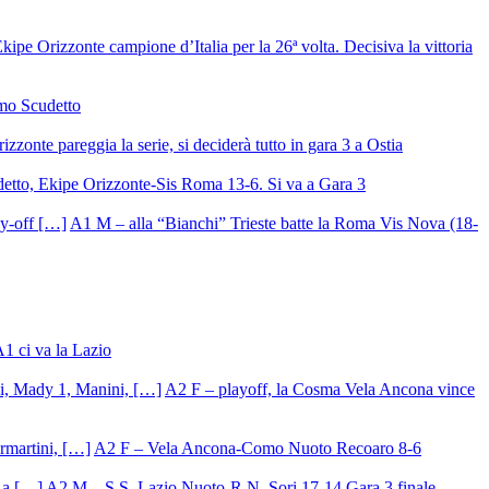
ipe Orizzonte campione d’Italia per la 26ª volta. Decisiva la vittoria
mo Scudetto
izzonte pareggia la serie, si deciderà tutto in gara 3 a Ostia
detto, Ekipe Orizzonte-Sis Roma 13-6. Si va a Gara 3
A1 M – alla “Bianchi” Trieste batte la Roma Vis Nova (18-
A1 ci va la Lazio
A2 F – playoff, la Cosma Vela Ancona vince
A2 F – Vela Ancona-Como Nuoto Recoaro 8-6
A2 M – S.S. Lazio Nuoto-R.N. Sori 17-14 Gara 3 finale