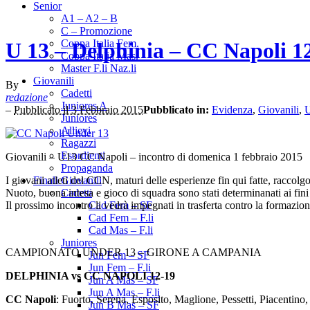
Senior
A1 – A2 – B
C – Promozione
Coppa Italia Fem.
U 13 – Delphinia – CC Napoli 1
Coppa Italia Mas.
Master F.li Naz.li
Giovanili
By
Cadetti
redazione
Juniores A
–
Pubblicato il 3 Febbraio 2015
Pubblicato in:
Evidenza
,
Giovanili
,
U
Juniores
Allievi
Ragazzi
Esordienti
Giovanili – U13 CC Napoli – incontro di domenica 1 febbraio 2015
Propaganda
I giovani atleti del CCN, maturi delle esperienze fin qui fatte, raccolgon
Finali Giovanili
Nuoto, buona intesa e gioco di squadra sono stati determinanati ai fini 
Cadetti
Il prossimo incontro li vedrà impegnati in trasferta contro la formazi
Cad Fem – SF
Cad Fem – F.li
Cad Mas – F.li
Juniores
CAMPIONATO UNDER 13 – GIRONE A CAMPANIA
Jun Fem – SF
Jun Fem – F.li
DELPHINIA vs CC NAPOLI 12-19
Jun A Mas – SF
Jun A Mas – F.li
CC Napoli
: Fuorto, Serena, Esposito, Maglione, Pessetti, Piacentino
Jun B Mas – SF