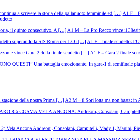
A1 F – Ek
cudetto
A1 M – La Pro Recco vince il 38esi
A1 F – finale scudetto: l’Or
A1 F – Gara 2 finale scu
A2 M – il Sori lotta ma non basta: in 