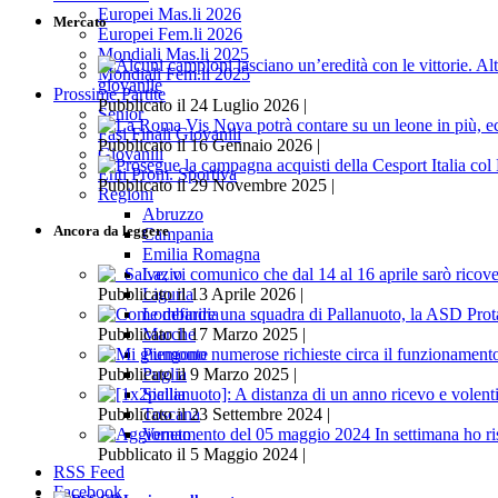
Europei Mas.li 2026
Mercato
Europei Fem.li 2026
Mondiali Mas.li 2025
Mondiali Fem.li 2025
giovanile
Prossime Partite
Pubblicato il 24 Luglio 2026 |
Senior
Fasi Finali Giovanili
Pubblicato il 16 Gennaio 2026 |
Giovanili
Enti Prom. Sportiva
Pubblicato il 29 Novembre 2025 |
Regioni
Abruzzo
Ancora da leggere
Campania
Emilia Romagna
Lazio
Liguria
Pubblicato il 13 Aprile 2026 |
Lombardia
Marche
Pubblicato il 17 Marzo 2025 |
Piemonte
Puglia
Pubblicato il 9 Marzo 2025 |
Sicilia
Toscana
Pubblicato il 23 Settembre 2024 |
Veneto
Pubblicato il 5 Maggio 2024 |
RSS Feed
Facebook