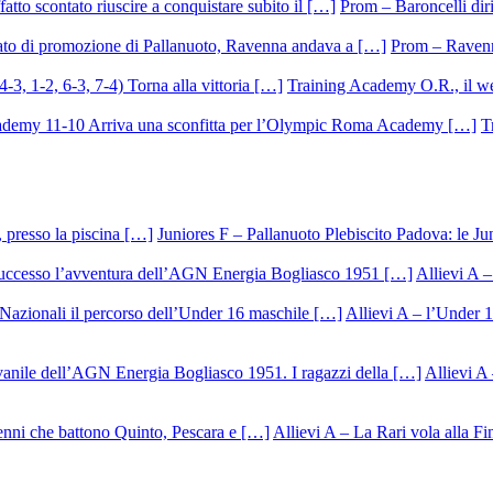
Prom – Baroncelli dirig
Prom – Ravenna
Training Academy O.R., il we
T
Juniores F – Pallanuoto Plebiscito Padova: le Ju
Allievi A –
Allievi A – l’Under 1
Allievi A 
Allievi A – La Rari vola alla Fi