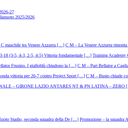
 2026-27
allanuoto 2025/2026
C M – La Venere Azzurra rimonta i
Training Academy O.
C M – Pari Bellator a Caglia
C M – Busto chiude con
Promozione – la squadra A