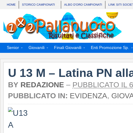
HOME
STORICO CAMPIONATI
ALBO D’ORO CAMPIONATI
LINK SITI SOCIE
Senior
Giovanili
Finali Giovanili
Enti Promozione Sp.
U 13 M – Latina PN all
BY
REDAZIONE
–
PUBBLICATO IL 
PUBBLICATO IN:
EVIDENZA
,
GIOVA