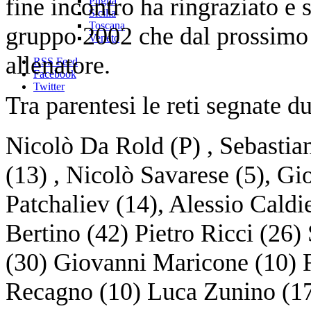
fine incontro ha ringraziato e s
Puglia
Sicilia
Toscana
gruppo 2002 che dal prossimo 
Veneto
allenatore.
RSS Feed
Facebook
Twitter
Tra parentesi le reti segnate d
Nicolò Da Rold (P) , Sebastia
(13) , Nicolò Savarese (5), G
Patchaliev (14), Alessio Caldi
Bertino (42) Pietro Ricci (26)
(30) Giovanni Maricone (10) 
Recagno (10) Luca Zunino (17