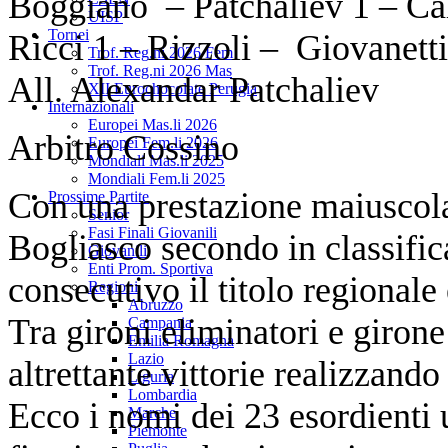
Boggiano – Patchaliev 1 – Cal
UISP
Tornei
Ricci 1 – Rizzoli – Giovane
Trof. Reg.ni 2026 Fem
Trof. Reg.ni 2026 Mas
All. Alexandar Patchaliev
XII Eurochocolate Perugia
Internazionali
Europei Mas.li 2026
Arbitro Cossino
Europei Fem.li 2026
Mondiali Mas.li 2025
Mondiali Fem.li 2025
Con una prestazione maiuscola
Prossime Partite
Senior
Fasi Finali Giovanili
Bogliasco secondo in classific
Giovanili
Enti Prom. Sportiva
consecutivo il titolo regionale 
Regioni
Abruzzo
Tra gironi eliminatori e girone
Campania
Emilia Romagna
Lazio
altrettante vittorie realizzand
Liguria
Lombardia
Ecco i nomi dei 23 esordienti u
Marche
Piemonte