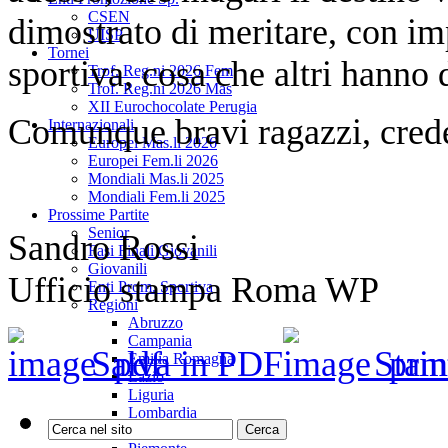
CSEN
dimostrato di meritare, con im
UISP
Tornei
sportiva, cosa che altri hanno 
Trof. Reg.ni 2026 Fem
Trof. Reg.ni 2026 Mas
XII Eurochocolate Perugia
Comunque bravi ragazzi, credet
Internazionali
Europei Mas.li 2026
Europei Fem.li 2026
Mondiali Mas.li 2025
Mondiali Fem.li 2025
Prossime Partite
Senior
Sandro Rossi
Fasi Finali Giovanili
Giovanili
Ufficio stampa Roma WP
Enti Prom. Sportiva
Regioni
Abruzzo
Campania
Salva in PDF
Stam
Emilia Romagna
Lazio
Liguria
Lombardia
Marche