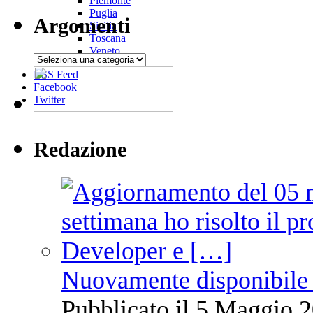
Piemonte
Puglia
Argomenti
Sicilia
Toscana
Veneto
Argomenti
RSS Feed
Facebook
Twitter
Redazione
Nuovamente disponibile 
Pubblicato il 5 Maggio 2