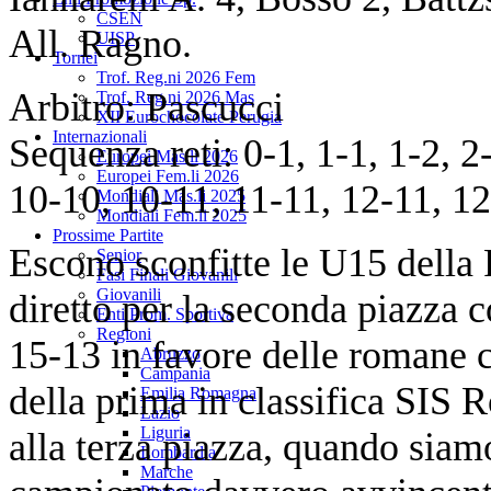
CSEN
All. Ragno.
UISP
Tornei
Trof. Reg.ni 2026 Fem
Arbitro: Pascucci
Trof. Reg.ni 2026 Mas
XII Eurochocolate Perugia
Internazionali
Sequenza reti: 0-1, 1-1, 1-2, 2-
Europei Mas.li 2026
Europei Fem.li 2026
10-10, 10-11, 11-11, 12-11, 12
Mondiali Mas.li 2025
Mondiali Fem.li 2025
Prossime Partite
Escono sconfitte le U15 dell
Senior
Fasi Finali Giovanili
Giovanili
diretto per la seconda piazza 
Enti Prom. Sportiva
Regioni
15-13 in favore delle romane 
Abruzzo
Campania
della prima in classifica SIS R
Emilia Romagna
Lazio
Liguria
alla terza piazza, quando siam
Lombardia
Marche