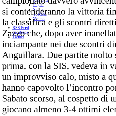
campionato davvero avvincente
Piemonte
Puglia
si contenderanno la vittoria fi
Sicilia
Toscana
Veneto
la classifica e gli scontri dire
RSS Feed
Zazzo che, dopo aver inanellat
Facebook
Twitter
inciampante nei due scontri di
Anguillara. Due partite molto 
prima, con la SIS, vedeva in va
un improvviso calo, misto a qua
hanno capovolto l’incontro por
Sabato scorso, al cospetto di 
giocano almeno 3-4 ottimi ele