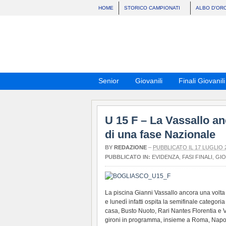
HOME
STORICO CAMPIONATI
ALBO D’OR
Senior
Giovanili
Finali Giovanili
U 15 F – La Vassallo an
di una fase Nazionale
BY
REDAZIONE
–
PUBBLICATO IL 17 LUGLIO 
PUBBLICATO IN:
EVIDENZA
,
FASI FINALI
,
GIO
La piscina Gianni Vassallo ancora una volta
e lunedì infatti ospita la semifinale categor
casa, Busto Nuoto, Rari Nantes Florentia e 
gironi in programma, insieme a Roma, Napol