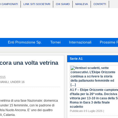
O CAMPIONATI
LINK SITI SOCIETARI
CHI SIAMO
MANLEVA
CONTATTI
Enti Promozione Sp.
Tornei
Internazionali
Prossime P
Serie A1
cora una volta vetrina
2015
VANILI
,
UNDER 16
A1 F – Ekipe Orizzonte campion
d’Italia per la 26ª volta. Decisiva 
vittoria per 13-10 in casa della S
 vetrina di una fase Nazionale: domenica
Roma in Gara 3 della finale
ia under 15 femminile, con le padrone di
scudetto
Vela Nuoto Ancona. E’ uno dei quattro
Pubblicato il 6 Luglio 2026 |
i, Catania.