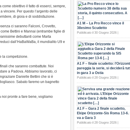
come obiettivo il fatto di esserci, sempre,
 a vincere. Per questo l’argento delle
rridere, di gioia e di soddisfazione.
A1 M – La Pro Recco vince il
osenza ci saranno Falconi, Crovetto,
38esimo Scudetto
 come Bettini e Mannai (entrambe figlie di
Pubblicato il 30 Giugno 2026 |
iovanissime debuttanti come Marta
educi dall’HaBaWaBa, il mundialito U9 e
e la competizione.
A1 F – finale scudetto: l’Orizzon
ifinali che saranno combattute. Noi
pareggia la serie, si deciderà tut
dare a Padova. Abbiamo lavorato, ci
in gara 3 a Ostia
ngraziare Danielle Bettini che si è
Pubblicato il 28 Giugno 2026 |
Bogliasco. Sabato faremo un bagnetto
a noi pronte a fare bene, vogliamo
A1 F – Gara 2 finale scudetto,
Ekipe Orizzonte-Sis Roma 13-6. 
va a Gara 3
Pubblicato il 28 Giugno 2026 |