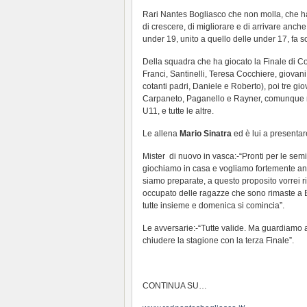
Rari Nantes Bogliasco che non molla, che ha 
di crescere, di migliorare e di arrivare anche
under 19, unito a quello delle under 17, fa so
Della squadra che ha giocato la Finale di C
Franci, Santinelli, Teresa Cocchiere, giovani
cotanti padri, Daniele e Roberto), poi tre g
Carpaneto, Paganello e Rayner, comunque r
U11, e tutte le altre.
Le allena
Mario Sinatra
ed è lui a presentar
Mister di nuovo in vasca:-“Pronti per le sem
giochiamo in casa e vogliamo fortemente an
siamo preparate, a questo proposito vorrei ri
occupato delle ragazze che sono rimaste a 
tutte insieme e domenica si comincia”.
Le avversarie:-“Tutte valide. Ma guardiamo 
chiudere la stagione con la terza Finale”.
CONTINUA SU…