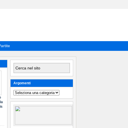
artite
Argomenti
Argomenti
e
la
is