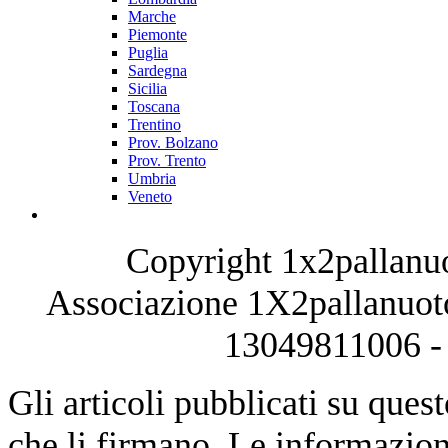
Marche
Piemonte
Puglia
Sardegna
Sicilia
Toscana
Trentino
Prov. Bolzano
Prov. Trento
Umbria
Veneto
Copyright 1x2pallanuo
Associazione 1X2pallanuoto
13049811006 - 
Gli articoli pubblicati su quest
che li firmano. Le informazioni