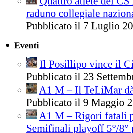
Quattro atlete del CS
raduno collegiale nazio
Pubblicato il 7 Luglio 20
Eventi
Il Posillipo vince il 
Pubblicato il 23 Settemb
A1 M – Il TeLiMar dà
Pubblicato il 9 Maggio 2
A1 M – Rigori fatali 
Semifinali playoff 5°/8° 