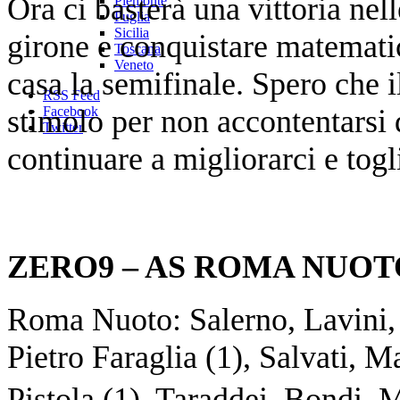
Ora ci basterà una vittoria nell
Piemonte
Puglia
Sicilia
girone e conquistare matematic
Toscana
Veneto
casa la semifinale. Spero che i
RSS Feed
stimolo per non accontentarsi d
Facebook
Twitter
continuare a migliorarci e togl
ZERO9 – AS ROMA NUOTO
Roma Nuoto: Salerno, Lavini, 
Pietro Faraglia (1), Salvati, 
Pistola (1), Taraddei, Bondi, 