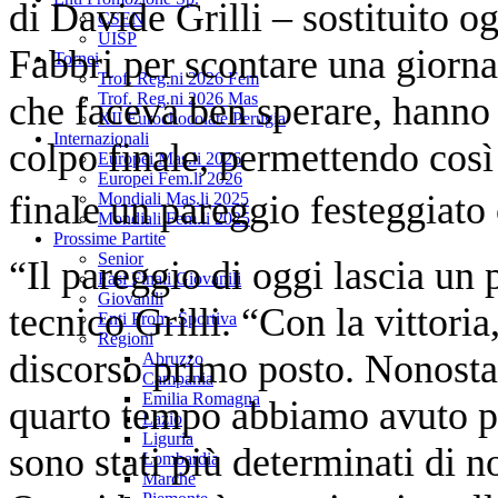
di Davide Grilli – sostituito 
CSEN
UISP
Fabbri per scontare una giorna
Tornei
Trof. Reg.ni 2026 Fem
che faceva ben sperare, hanno 
Trof. Reg.ni 2026 Mas
XII Eurochocolate Perugia
Internazionali
colpo finale, permettendo così 
Europei Mas.li 2026
Europei Fem.li 2026
finale un pareggio festeggiat
Mondiali Mas.li 2025
Mondiali Fem.li 2025
Prossime Partite
Senior
“Il pareggio di oggi lascia un 
Fasi Finali Giovanili
Giovanili
tecnico Grilli. “Con la vittoria
Enti Prom. Sportiva
Regioni
discorso primo posto. Nonosta
Abruzzo
Campania
Emilia Romagna
quarto tempo abbiamo avuto pau
Lazio
Liguria
sono stati più determinati di n
Lombardia
Marche