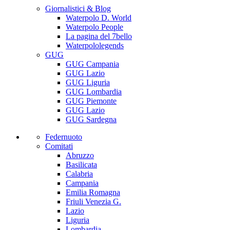
Giornalistici & Blog
Waterpolo D. World
Waterpolo People
La pagina del 7bello
Waterpololegends
GUG
GUG Campania
GUG Lazio
GUG Liguria
GUG Lombardia
GUG Piemonte
GUG Lazio
GUG Sardegna
Federnuoto
Comitati
Abruzzo
Basilicata
Calabria
Campania
Emilia Romagna
Friuli Venezia G.
Lazio
Liguria
Lombardia