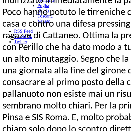
indirizzato immediatamente la part
Piemonte
Puglia
Poco hanno potuto le tirreniche co
Sicilia
Toscana
Veneto
casa e contro una difesa pressing
RSS Feed
ragazze di Cattaneo. Ottima la pr
Facebook
Twitter
con Perillo che ha dato modo a tu
un alto minutaggio. Segno che la
una giornata alla fine del girone
consacrare al primo posto della cl
pallanuoto non esiste mai un risul
sembrano molto chiari. Per la p
Pinsa e SIS Roma. E, molto proba
chiaro solo dopo lo scontro diret