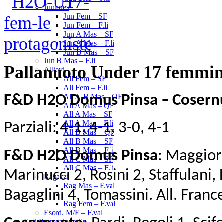
Juniores
Jun Fem – SF
Jun Fem – F.li
Jun A Mas – SF
Jun A Mas – F.li
Jun B Mas – SF
Jun B Mas – F.li
Pallanuoto Under 17 femmin
Allievi
All Fem – SF
All Fem – F.li
F&D H2O Domus Pinsa – Cosernu
All A-B Mas – OF
All A Mas – QF
All A Mas – SF
All A Mas – F.li
Parziali: 4-1, 4-1, 3-0, 4-1
All B Mas – QF
All B Mas – SF
All B Mas – F.li
F&D H2O Domus Pinsa
: Maggior
All C Mas – SF
All C Mas – F.li
Marinucci 2, Rosini 2, Staffulani,
Ragazzi
Rag Mas – F.val
Bagaglini 4, Tomassini. All. France
______________________
Rag Fem – F.val
Esord. M/F – F.val
Enti Promozione Sp.