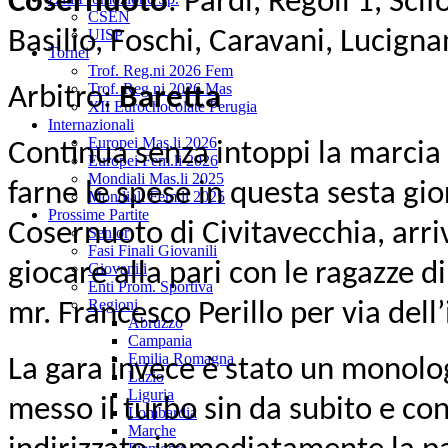
Cosernuoto
: Pardi, Regoli 1, Scif
CSEN
Basilio, Foschi, Caravani, Lucignan
UISP
Tornei
Trof. Reg.ni 2026 Fem
Trof. Reg.ni 2026 Mas
Arbitro:
Baretta
XII Eurochocolate Perugia
Internazionali
Europei Mas.li 2026
Continua senza intoppi la marci
Europei Fem.li 2026
Mondiali Mas.li 2025
farne le spese in questa sesta gi
Mondiali Fem.li 2025
Prossime Partite
Cosernuoto di Civitavecchia, arriv
Senior
Fasi Finali Giovanili
giocare alla pari con le ragazze d
Giovanili
Enti Prom. Sportiva
Regioni
mr. Francesco Perillo per via dell
Abruzzo
Campania
Emilia Romagna
La gara invece è stato un monolog
Lazio
Liguria
messo il turbo sin da subito e c
Lombardia
Marche