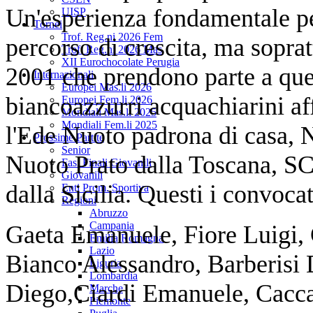
Un'esperienza fondamentale per
UISP
Tornei
Trof. Reg.ni 2026 Fem
percorso di crescita, ma soprat
Trof. Reg.ni 2026 Mas
XII Eurochocolate Perugia
2001 che prendono parte a que
Internazionali
Europei Mas.li 2026
biancoazzurri acquachiarini aff
Europei Fem.li 2026
Mondiali Mas.li 2025
Mondiali Fem.li 2025
l'Ede Nuoto padrona di casa, 
Prossime Partite
Senior
Nuoto Prato dalla Toscana, SC
Fasi Finali Giovanili
Giovanili
dalla Sicilia. Questi i convocat
Enti Prom. Sportiva
Regioni
Abruzzo
Campania
Gaeta Emanuele, Fiore Luigi,
Emilia Romagna
Lazio
Bianco Alessandro, Barberisi 
Liguria
Lombardia
Diego,Ciardi Emanuele, Cacca
Marche
Piemonte