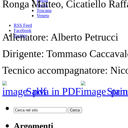
Puglia
Ronga Matteo, Cicatiello Raff
Sicilia
Toscana
Veneto
RSS Feed
Facebook
Allenatore: Alberto Petrucci
Twitter
Dirigente: Tommaso Caccaval
Tecnico accompagnatore: Nico
Salva in PDF
Stam
Argomenti