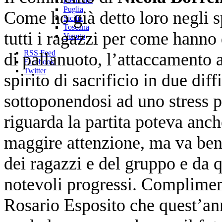
Piemonte
Puglia
Come ho già detto loro negli s
Sicilia
Toscana
tutti i ragazzi per come hanno
Veneto
RSS Feed
di pallanuoto, l’attaccamento 
Facebook
Twitter
spirito di sacrificio in due diff
sottoponendosi ad uno stress p
riguarda la partita poteva an
maggire attenzione, ma va bene 
dei ragazzi e del gruppo e da q
notevoli progressi. Compliment
Rosario Esposito che quest’an