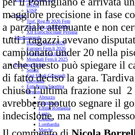
per il Pomigliano è arrivata un
CSEN
UISP
maggiore precisione in fase co
Tornei
Trof. Reg.ni 2026 Fem
a parziale attenuante e non cer
Trof. Reg.ni 2026 Mas
XII Eurochocolate Perugia
tutti i ragazzi avevano disputa
Internazionali
Europei Mas.li 2026
Europei Fem.li 2026
campionato under 20 nella pis
Mondiali Mas.li 2025
Mondiali Fem.li 2025
anche questo può spiegare il c
Prossime Partite
Senior
di fatto deciso la gara. Tardiv
Fasi Finali Giovanili
Giovanili
Enti Prom. Sportiva
chiuso l’ultima frazione sul 2 
Regioni
Abruzzo
avrebbero potuto segnare il go
Campania
Emilia Romagna
indecisione, ma nel complesso
Lazio
Liguria
Lombardia
Il commento di
Nicola Borrell
Marche