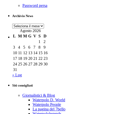
Password persa
Archivio News
Archivio
News
Agosto 2026
L
M
M
G
V
S
D
1
2
3
4
5
6
7
8
9
10
11
12
13
14
15
16
17
18
19
20
21
22
23
24
25
26
27
28
29
30
31
« Lug
Siti consigliati
Giornalistici & Blog
Waterpolo D. World
Waterpolo People
La pagina del 7bello
Waterpololegends