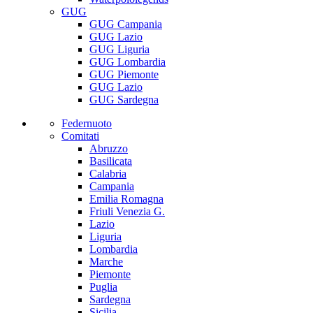
GUG
GUG Campania
GUG Lazio
GUG Liguria
GUG Lombardia
GUG Piemonte
GUG Lazio
GUG Sardegna
Federnuoto
Comitati
Abruzzo
Basilicata
Calabria
Campania
Emilia Romagna
Friuli Venezia G.
Lazio
Liguria
Lombardia
Marche
Piemonte
Puglia
Sardegna
Sicilia