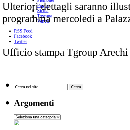
Piemonte
Ulteriori dettagli saranno illu
Puglia
Sicilia
programma mercoledì a Palazzo
Toscana
Veneto
RSS Feed
Facebook
Twitter
Ufficio stampa Tgroup Arechi
Argomenti
Argomenti