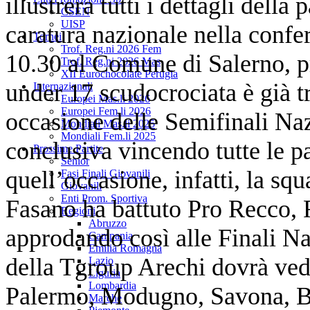
illustrerà tutti i dettagli della
CSEN
UISP
caratura nazionale nella confer
Tornei
Trof. Reg.ni 2026 Fem
10.30 al Comune di Salerno, p
Trof. Reg.ni 2026 Mas
XII Eurochocolate Perugia
under 17 scudocrociata è già tra
Internazionali
Europei Mas.li 2026
Europei Fem.li 2026
occasione delle Semifinali Nazi
Mondiali Mas.li 2025
Mondiali Fem.li 2025
conclusiva vincendo tutte le par
Prossime Partite
Senior
quell’occasione, infatti, la sq
Fasi Finali Giovanili
Giovanili
Enti Prom. Sportiva
Fasano ha battuto Pro Recco,
Regioni
Abruzzo
approdando così alle Finali Na
Campania
Emilia Romagna
della Tgroup Arechi dovrà ved
Lazio
Liguria
Lombardia
Palermo, Modugno, Savona, B
Marche