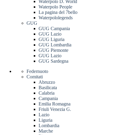
Waterpolo D. World
Waterpolo People
La pagina del 7bello
Waterpololegends
GUG
GUG Campania
GUG Lazio
GUG Liguria
GUG Lombardia
GUG Piemonte
GUG Lazio
GUG Sardegna
Federnuoto
Comitati
Abruzzo
Basilicata
Calabria
Campania
Emilia Romagna
Friuli Venezia G.
Lazio
Liguria
Lombardia
Marche