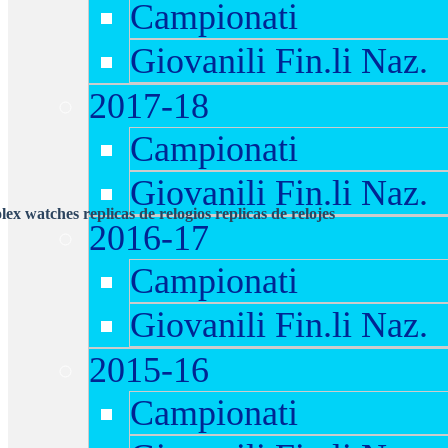
Campionati
Giovanili Fin.li Naz.
2017-18
Campionati
Giovanili Fin.li Naz.
olex watches
replicas de relogios
replicas de relojes
2016-17
Campionati
Giovanili Fin.li Naz.
2015-16
Campionati