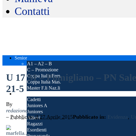
Contatti
Senior
A1 – A2 – B
C – Promozione
U 17 M – Pomigliano – PN Sal
Coppa Italia Fem.
Coppa Italia Mas.
21-5
Master F.li Naz.li
Giovanili
Cadetti
By
Juniores A
redazione
Juniores
–
Pubblicato il 27 Aprile 2015
Pubblicato in:
Evidenza
,
Un
Allievi
Ragazzi
Esordienti
Propaganda