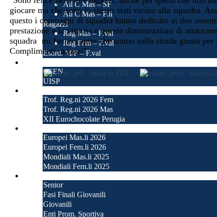
All C Mas – SF
giocare ma che sono lo stesso stati vicino alla squadra. An
All C Mas – F.li
questo i compagni di squadra hanno dedicato ai due assenti
Ragazzi
prestazione e la vittoria e queste dimostrazioni di attaccam
Rag Mas – F.val
squadra mi fanno capire che siamo sulla strada giusta per i
Rag Fem – F.val
Complimenti ragazzi"
Esord. M/F – F.val
Enti Promozione Sp.
CSEN
Salva in PDF
Stampa i
UISP
Tornei
Trof. Reg.ni 2026 Fem
Trof. Reg.ni 2026 Mas
XII Eurochocolate Perugia
Internazionali
Europei Mas.li 2026
Europei Fem.li 2026
Mondiali Mas.li 2025
Mondiali Fem.li 2025
Prossime Partite
Senior
Fasi Finali Giovanili
Giovanili
Enti Prom. Sportiva