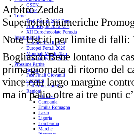
CSEN
Arbitro Zedda
UISP
Tornei
Superiorità numeriche Promog
Trof. Reg.ni 2026 Fem
Trof. Reg.ni 2026 Mas
XII Eurochocolate Perugia
Note Usciti per limite di falli
Internazionali
Europei Mas.li 2026
Europei Fem.li 2026
Bogliasco Bene lontano da cas
Mondiali Mas.li 2025
Mondiali Fem.li 2025
Prossime Partite
prima giornata di ritorno del
Senior
Fasi Finali Giovanili
vince con largo margine contro
Giovanili
Enti Prom. Sportiva
ma in palio oltre ai tre punti c
Regioni
Abruzzo
Campania
Emilia Romagna
Lazio
Liguria
Lombardia
Marche