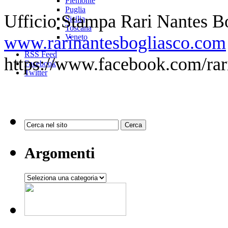
Piemonte
Puglia
Ufficio Stampa Rari Nantes B
Sicilia
Toscana
www.rarinantesbogliasco.com
Veneto
RSS Feed
https://www.facebook.com/rar
Facebook
Twitter
Argomenti
Argomenti