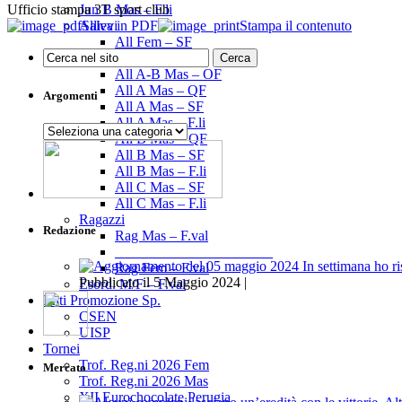
Ufficio stampa 3T sport club
Jun B Mas – F.li
Salva in PDF
Stampa il contenuto
Allievi
All Fem – SF
All Fem – F.li
All A-B Mas – OF
All A Mas – QF
Argomenti
All A Mas – SF
All A Mas – F.li
Argomenti
All B Mas – QF
All B Mas – SF
All B Mas – F.li
All C Mas – SF
All C Mas – F.li
Ragazzi
Redazione
Rag Mas – F.val
______________________
Rag Fem – F.val
Pubblicato il 5 Maggio 2024 |
Esord. M/F – F.val
Enti Promozione Sp.
CSEN
UISP
Tornei
Trof. Reg.ni 2026 Fem
Mercato
Trof. Reg.ni 2026 Mas
XII Eurochocolate Perugia