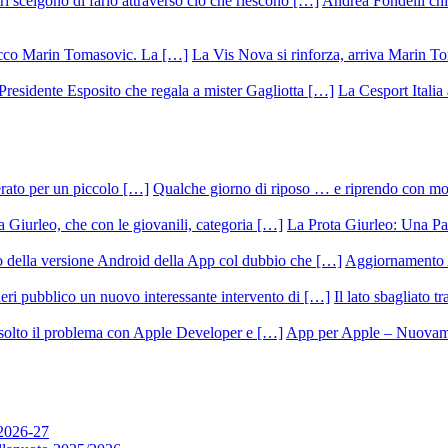
Andrea Fondelli chiu
La Vis Nova si rinforza, arriva Marin T
La Cesport Italia
Qualche giorno di riposo … e riprendo con m
La Prota Giurleo: Una Pa
Aggiornamento 
Il lato sbagliato t
App per Apple – Nuovamen
 2026-27