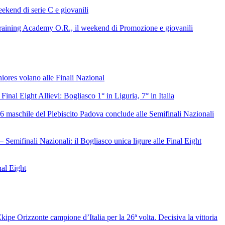
ekend di serie C e giovanili
raining Academy O.R., il weekend di Promozione e giovanili
niores volano alle Finali Nazional
 Final Eight Allievi: Bogliasco 1° in Liguria, 7° in Italia
6 maschile del Plebiscito Padova conclude alle Semifinali Nazionali
– Semifinali Nazionali: il Bogliasco unica ligure alle Final Eight
nal Eight
ipe Orizzonte campione d’Italia per la 26ª volta. Decisiva la vittoria