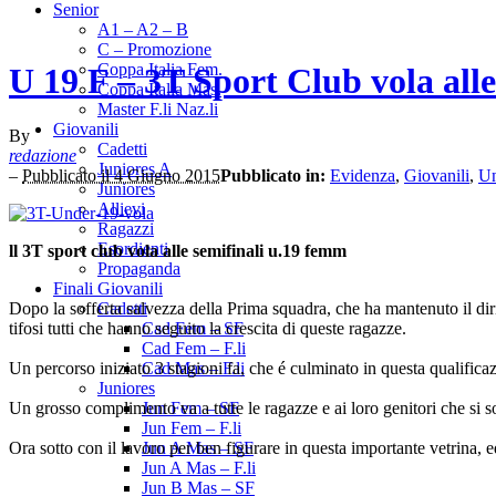
Senior
A1 – A2 – B
C – Promozione
Coppa Italia Fem.
U 19 F – 3T Sport Club vola alle
Coppa Italia Mas.
Master F.li Naz.li
Giovanili
By
Cadetti
redazione
Juniores A
–
Pubblicato il 4 Giugno 2015
Pubblicato in:
Evidenza
,
Giovanili
,
Un
Juniores
Allievi
Ragazzi
Esordienti
ll 3T sport club vola alle semifinali u.19 femm
Propaganda
Finali Giovanili
Dopo la sofferta salvezza della Prima squadra, che ha mantenuto il dir
Cadetti
tifosi tutti che hanno seguito la crescita di queste ragazze.
Cad Fem – SF
Cad Fem – F.li
Un percorso iniziato 3 stagioni fa, che é culminato in questa qualificaz
Cad Mas – F.li
Juniores
Un grosso complimento va a tutte le ragazze e ai loro genitori che si 
Jun Fem – SF
Jun Fem – F.li
Ora sotto con il lavoro per ben figurare in questa importante vetrina, 
Jun A Mas – SF
Jun A Mas – F.li
Jun B Mas – SF