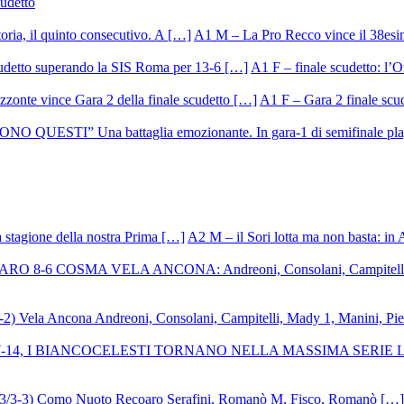
cudetto
A1 M – La Pro Recco vince il 38esi
A1 F – finale scudetto: l’Or
A1 F – Gara 2 finale scu
A2 M – il Sori lotta ma non basta: in 