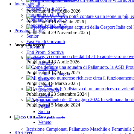
Internazionali
giovanile
Europei Mas.li 2026
Pubblicato il 24 Luglio 2026 |
Europei Fem.li 2026
Mondiali Mas.li 2025
Pubblicato il 16 Gennaio 2026 |
Mondiali Fem.li 2025
Prossime Partite
Pubblicato il 29 Novembre 2025 |
Senior
Fasi Finali Giovanili
Ancora da leggere
Giovanili
Enti Prom. Sportiva
Regioni
Pubblicato il 13 Aprile 2026 |
Abruzzo
Campania
Pubblicato il 17 Marzo 2025 |
Emilia Romagna
Lazio
Pubblicato il 9 Marzo 2025 |
Liguria
Lombardia
Pubblicato il 23 Settembre 2024 |
Marche
Piemonte
Pubblicato il 5 Maggio 2024 |
Puglia
Sicilia
Toscana
CR Lazio – pallanuoto
Veneto
Iscrizione Campionati Pallanuoto Maschile e Femminile
RSS Feed