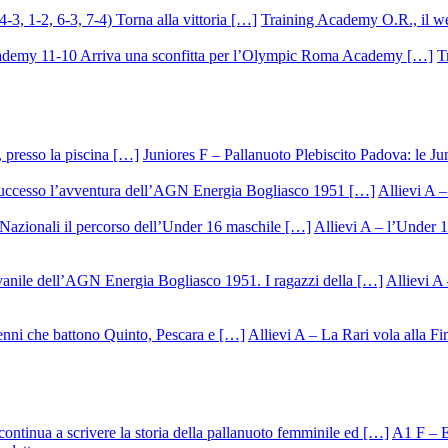
Training Academy O.R., il we
T
Juniores F – Pallanuoto Plebiscito Padova: le Ju
Allievi A –
Allievi A – l’Under 1
Allievi A 
Allievi A – La Rari vola alla Fi
A1 F – Ek