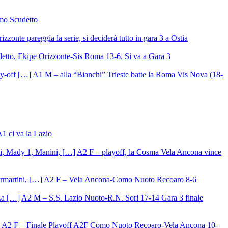
mo Scudetto
izzonte pareggia la serie, si deciderà tutto in gara 3 a Ostia
detto, Ekipe Orizzonte-Sis Roma 13-6. Si va a Gara 3
A1 M – alla “Bianchi” Trieste batte la Roma Vis Nova (18-
A1 ci va la Lazio
A2 F – playoff, la Cosma Vela Ancona vince
A2 F – Vela Ancona-Como Nuoto Recoaro 8-6
A2 M – S.S. Lazio Nuoto-R.N. Sori 17-14 Gara 3 finale
A2 F – Finale Playoff A2F Como Nuoto Recoaro-Vela Ancona 10-