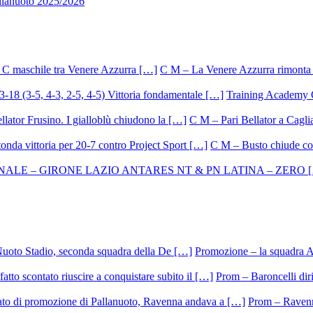
allanuoto 2025/2026
C M – La Venere Azzurra rimonta i
Training Academy O.
C M – Pari Bellator a Caglia
C M – Busto chiude con
Promozione – la squadra A
Prom – Baroncelli dirig
Prom – Ravenna