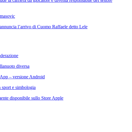
de la carriera da giocatore e diventa responsabile del settore
omasovic
 annuncia l’arrivo di Cuomo Raffaele detto Lele
oderazione
llanuoto diversa
App – versione Android
ra sport e simbologia
te disponibile sullo Store Apple