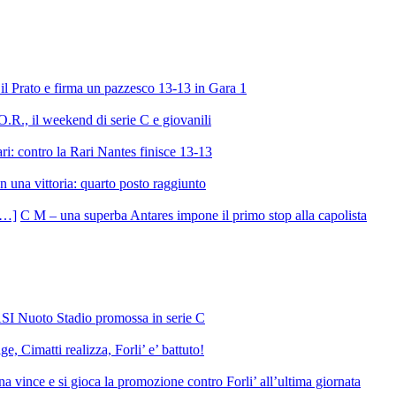
l Prato e firma un pazzesco 13-13 in Gara 1
R., il weekend di serie C e giovanili
ri: contro la Rari Nantes finisce 13-13
 una vittoria: quarto posto raggiunto
C M – una superba Antares impone il primo stop alla capolista
SI Nuoto Stadio promossa in serie C
e, Cimatti realizza, Forli’ e’ battuto!
 vince e si gioca la promozione contro Forli’ all’ultima giornata