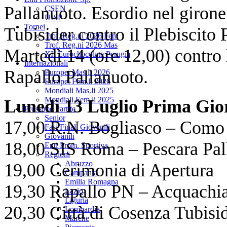
Pallanuoto. Esordio nel girone 
CSEN
UISP
Tornei
Tubisider contro il Plebiscito
Trof. Reg.ni 2026 Fem
Trof. Reg.ni 2026 Mas
Martedì 14 (ore 12,00) contro 
XII Eurochocolate Perugia
Internazionali
Rapallo Pallanuoto.
Europei Mas.li 2026
Europei Fem.li 2026
Mondiali Mas.li 2025
Mondiali Fem.li 2025
Lunedì 13 Luglio Prima Gio
Prossime Partite
Senior
17,00 R.N. Bogliasco – Como
Fasi Finali Giovanili
Giovanili
18,00 SIS Roma – Pescara Pal
Enti Prom. Sportiva
Regioni
Abruzzo
19,00 Cerimonia di Apertura
Campania
Emilia Romagna
19,30 Rapallo PN – Acquachi
Lazio
Liguria
20,30 Città di Cosenza Tubisi
Lombardia
Marche