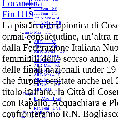
Juniores
Jun Fem – SF
Jun Fem – F.li
Jun A Mas – SF
La piscina olimpionica di Cos
Jun A Mas – F.li
Jun B Mas – SF
Jun B Mas – F.li
ormai consuetudine, un’altra 
Allievi
All Fem – SF
dalla Federazione Italiana Nuo
All Fem – F.li
All A-B Mas – OF
femminili dello scorso anno, la
All A Mas – QF
All A Mas – SF
All A Mas – F.li
delle finali nazionali under 1
All B Mas – QF
All B Mas – SF
che furono ospitate anche nel 2
All B Mas – F.li
All C Mas – SF
titolo italiano, la Città di Cos
All C Mas – F.li
Ragazzi
Rag Mas – F.val
con Rapallo, Acquachiara e Pl
______________________
Rag Fem – F.val
confronteranno R.N. Boglias
Esord. M/F – F.val
Enti Promozione Sp.