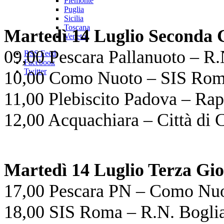
Piemonte
Puglia
Sicilia
Toscana
Martedì 14 Luglio Seconda 
Veneto
09,00 Pescara Pallanuoto – R.
RSS Feed
Facebook
Twitter
10,00 Como Nuoto – SIS Ro
11,00 Plebiscito Padova – Ra
12,00 Acquachiara – Città di 
Martedì 14 Luglio Terza Gio
17,00 Pescara PN – Como Nu
18,00 SIS Roma – R.N. Bogli