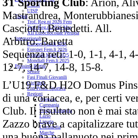
3T Sporting Club
: Arion, Al
CSEN
UISP
Mastrandrea, Monterubbianesi
Tornei
Trof. Reg.ni 2026 Fem
Casciotti, Benedetti. All.
Trof. Reg.ni 2026 Mas
XII Eurochocolate Perugia
Arbitro: Baretta
Internazionali
Europei Mas.li 2026
Europei Fem.li 2026
Sequenza reti: 1-0, 1-1, 4-1, 4-
Mondiali Mas.li 2025
Mondiali Fem.li 2025
12-7, 14-7, 14-8, 15-8.
Prossime Partite
Senior
Fasi Finali Giovanili
L’U19 F&D H2O Domus Pinsa 
Giovanili
Enti Prom. Sportiva
Regioni
di una coriacea, e, per certi v
Abruzzo
Campania
Club. Il risultato non è mai st
Emilia Romagna
Lazio
Zazzo brave a capitalizzare tut
Liguria
Lombardia
Marche
una buona pallanuoto nei primi