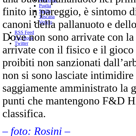
Piemonte
Puglia
finito in pareggio, è sintomo 
Sicilia
Toscana
canoni della pallanuoto e dell
Veneto
RSS Feed
Dove non sono arrivate con la t
Facebook
Twitter
arrivate con il fisico e il gio
proibiti non sanzionati dall’ar
non si sono lasciate intimidire
saggiamente amministrato la g
punti che mantengono F&D H2
classifica.
– foto: Rosini –