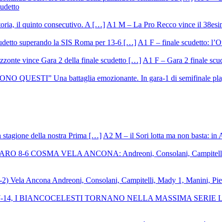
cudetto
A1 M – La Pro Recco vince il 38esi
A1 F – finale scudetto: l’Or
A1 F – Gara 2 finale scu
A2 M – il Sori lotta ma non basta: in 