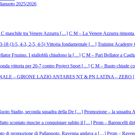
allanuoto 2025/2026
C M – La Venere Azzurra rimonta i
Training Academy O.
C M – Pari Bellator a Caglia
C M – Busto chiude con
Promozione – la squadra A
Prom – Baroncelli dirig
Prom – Ravenna