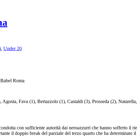
ma
i
,
Under 20
a Babel Roma
), Agosta, Fava (1), Bertazzolo (1), Castaldi (3), Prosseda (2), Natarella
condotta con sufficiente autorità dai neroazzurri che hanno sofferto il r
nte il doppio break del parziale del terzo quarto che ha determinato il di