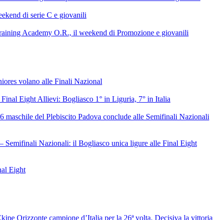
ekend di serie C e giovanili
raining Academy O.R., il weekend di Promozione e giovanili
niores volano alle Finali Nazional
 Final Eight Allievi: Bogliasco 1° in Liguria, 7° in Italia
6 maschile del Plebiscito Padova conclude alle Semifinali Nazionali
– Semifinali Nazionali: il Bogliasco unica ligure alle Final Eight
nal Eight
ipe Orizzonte campione d’Italia per la 26ª volta. Decisiva la vittoria