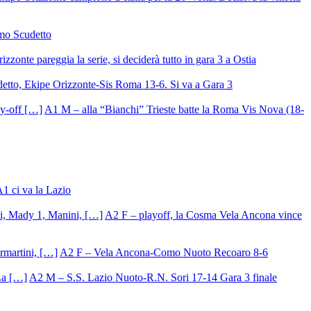
mo Scudetto
izzonte pareggia la serie, si deciderà tutto in gara 3 a Ostia
detto, Ekipe Orizzonte-Sis Roma 13-6. Si va a Gara 3
A1 M – alla “Bianchi” Trieste batte la Roma Vis Nova (18-
A1 ci va la Lazio
A2 F – playoff, la Cosma Vela Ancona vince
A2 F – Vela Ancona-Como Nuoto Recoaro 8-6
A2 M – S.S. Lazio Nuoto-R.N. Sori 17-14 Gara 3 finale