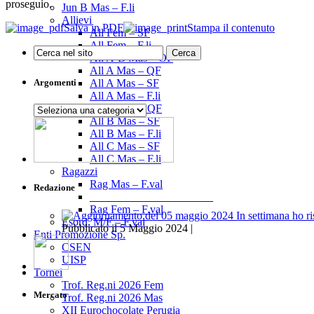
proseguio.
Jun B Mas – F.li
Allievi
Salva in PDF
Stampa il contenuto
All Fem – SF
All Fem – F.li
All A-B Mas – OF
All A Mas – QF
All A Mas – SF
Argomenti
All A Mas – F.li
All B Mas – QF
Argomenti
All B Mas – SF
All B Mas – F.li
All C Mas – SF
All C Mas – F.li
Ragazzi
Rag Mas – F.val
Redazione
______________________
Rag Fem – F.val
Esord. M/F – F.val
Pubblicato il 5 Maggio 2024 |
Enti Promozione Sp.
CSEN
UISP
Tornei
Trof. Reg.ni 2026 Fem
Mercato
Trof. Reg.ni 2026 Mas
XII Eurochocolate Perugia