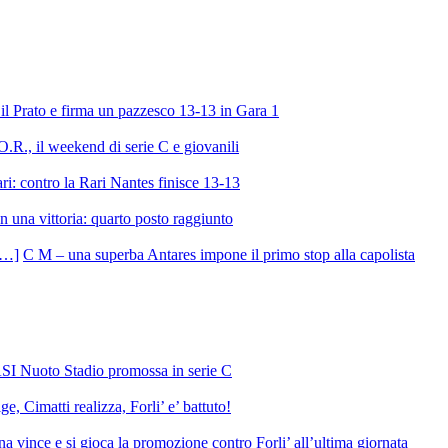
l Prato e firma un pazzesco 13-13 in Gara 1
R., il weekend di serie C e giovanili
ri: contro la Rari Nantes finisce 13-13
 una vittoria: quarto posto raggiunto
C M – una superba Antares impone il primo stop alla capolista
SI Nuoto Stadio promossa in serie C
e, Cimatti realizza, Forli’ e’ battuto!
 vince e si gioca la promozione contro Forli’ all’ultima giornata