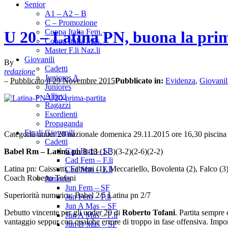
Senior
A1 – A2 – B
C – Promozione
Coppa Italia Fem.
U 20 – Latina PN, buona la pri
Coppa Italia Mas.
Master F.li Naz.li
Giovanili
By
Cadetti
redazione
Juniores A
–
Pubblicato il 29 Novembre 2015
Pubblicato in:
Evidenza
,
Giovanil
Juniores
Allievi
Ragazzi
Esordienti
Propaganda
Finali Giovanili
Categoria under 20 nazionale domenica 29.11.2015 ore 16,30 piscin
Cadetti
Cad Fem – SF
Babel Rm – Latina pn 8-13
(1-3)(3-2)(2-6)(2-2)
Cad Fem – F.li
Latina pn: Caissutti, Fabietti (1), Meccariello, Bovolenta (2), Falco (3
Cad Mas – F.li
Coach Roberto Tofani
Juniores
Jun Fem – SF
Superiorità numerica: Babel 2/5 Latina pn 2/7
Jun Fem – F.li
Jun A Mas – SF
Debutto vincente per gli under 20 di
Roberto Tofani
. Partita sempre 
Jun A Mas – F.li
vantaggio seppur con qualche errore di troppo in fase offensiva. Importa
Jun B Mas – SF