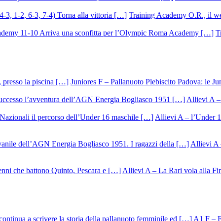
Training Academy O.R., il we
T
Juniores F – Pallanuoto Plebiscito Padova: le Ju
Allievi A –
Allievi A – l’Under 1
Allievi A 
Allievi A – La Rari vola alla Fi
A1 F – Ek