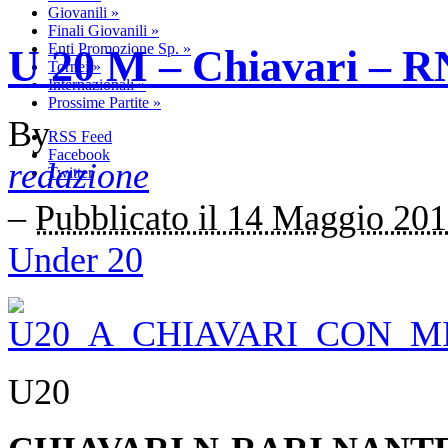
Giovanili
»
Finali Giovanili
»
Enti Promozione Sp.
»
U 20 M – Chiavari – RN
Tornei
»
Internazionali
»
Prossime Partite
»
By
RSS Feed
Facebook
redazione
Twitter
–
Pubblicato il 14 Maggio 20
Under 20
U20