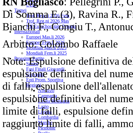
RN Bogliasco
: Pellegrini P.,
UISP
Tornei
Di Somma E.(3), Ravina R., Fr
Trof. Reg.ni 2026 Fem
Trof. Reg.ni 2026 Mas
Bianchi F., Congiu T., Antonu
XII Eurochocolate Perugia
Internazionali
Europei Mas.li 2026
Arbitro: Col
Europei Fem.li 2026
Mondiali Mas.li 2025
Mondiali Fem.li 2025
Note: Espulsione definitiva de
Prossime Partite
Senior
Fasi Finali Giovanili
espulsione definitiva del nume
Giovanili
Enti Prom. Sportiva
di falli, espulsione dell'allenat
Regioni
Abruzzo
espulsione definitiva del nume
Campania
Emilia Romagna
Lazio
limite di falli, espulsione def
Liguria
Lombardia
raggiunto limite di falli, ammo
Marche
Piemonte