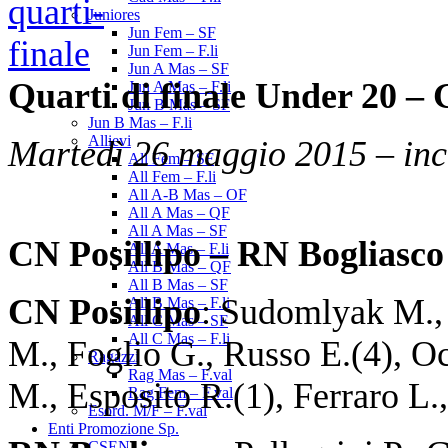
Juniores
Jun Fem – SF
Jun Fem – F.li
Jun A Mas – SF
Quarti di finale Under 20 – 
Jun A Mas – F.li
Jun B Mas – SF
Jun B Mas – F.li
Allievi
Martedì 26 maggio 2015 – inc
All Fem – SF
All Fem – F.li
All A-B Mas – OF
All A Mas – QF
All A Mas – SF
CN Posillipo – RN Bogliasco 
All A Mas – F.li
All B Mas – QF
All B Mas – SF
CN Posillipo
: Sudomlyak M., 
All B Mas – F.li
All C Mas – SF
All C Mas – F.li
M., Foglio G., Russo E.(4), Oc
Ragazzi
Rag Mas – F.val
M., Esposito R.(1), Ferraro L.
Rag Fem – F.val
Esord. M/F – F.val
Enti Promozione Sp.
CSEN