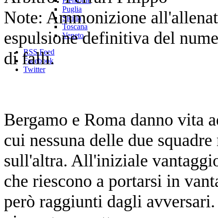
Piemonte
Puglia
Note: Ammonizione all'allenat
Sicilia
Toscana
espulsione definitiva del nume
Veneto
RSS Feed
di falli.
Facebook
Twitter
Bergamo e Roma danno vita ad 
cui nessuna delle due squadre 
sull'altra. All'iniziale vantag
che riescono a portarsi in van
però raggiunti dagli avversari.