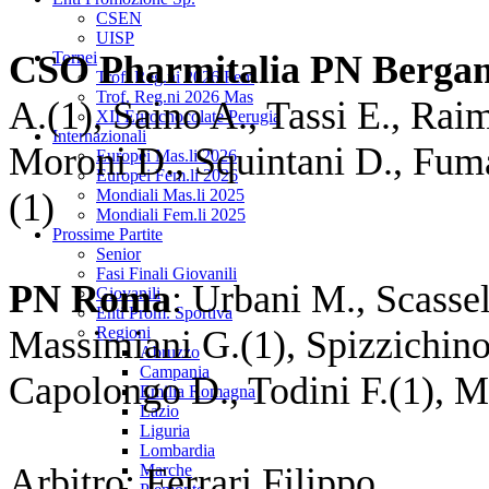
CSEN
UISP
CSO Pharmitalia PN Berga
Tornei
Trof. Reg.ni 2026 Fem
Trof. Reg.ni 2026 Mas
A.(1), Saino A., Tassi E., Raim
XII Eurochocolate Perugia
Internazionali
Moroni D., Squintani D., Fumag
Europei Mas.li 2026
Europei Fem.li 2026
(1)
Mondiali Mas.li 2025
Mondiali Fem.li 2025
Prossime Partite
Senior
Fasi Finali Giovanili
PN Roma
: Urbani M., Scassell
Giovanili
Enti Prom. Sportiva
Massimiani G.(1), Spizzichino
Regioni
Abruzzo
Campania
Capolongo D., Todini F.(
Emilia Romagna
Lazio
Liguria
Lombardia
Arbitro: Ferrari Fil
Marche