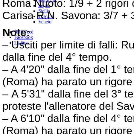
Roma Nuoto: 1/9 + 2 rigori d
Piemonte
Puglia
Sicilia
Carisa R.N. Savona: 3/7 + 3 
Toscana
Veneto
Note:
RSS Feed
Facebook
– Usciti per limite di falli:
Twitter
dalla fine del 4° tempo.
– A 4'20" dalla fine del 1° 
(Roma) ha parato un rigore
– A 5'31" dalla fine del 3°
proteste l'allenatore del Sa
– A 6'10" dalla fine del 4° 
(Roma) ha parato un rigore