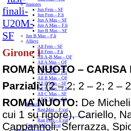
Juniores
Jun Fem – SF
Jun Fem – F.li
Jun A Mas – SF
Jun A Mas – F.li
Jun B Mas – SF
Jun B Mas – F.li
Allievi
All Fem – SF
Girone 1
All Fem – F.li
All A-B Mas – OF
All A Mas – QF
ROMA NUOTO – CARISA 
All A Mas – SF
All A Mas – F.li
All B Mas – QF
Parziali:
(2 – 2; 2 – 2; 2 – 2
All B Mas – SF
All B Mas – F.li
All C Mas – SF
All C Mas – F.li
ROMA NUOTO:
De Micheli
Ragazzi
Rag Mas – F.val
cui 1 su rigore), Cariello, 
______________________
Rag Fem – F.val
Cappannoli, Sferrazza, Spi
Esord. M/F – F.val
Enti Promozione Sp.