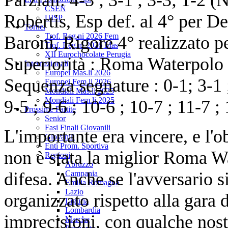
CSEN
Robertis, Esp def. al 4° per D
UISP
Tornei
Trof. Reg.ni 2026 Fem
Baroni, Rigore 4° realizzato p
Trof. Reg.ni 2026 Mas
XII Eurochocolate Perugia
Superiorità : Roma Waterpolo 
Internazionali
Europei Mas.li 2026
Sequenza segnature : 0-1; 3-1 ; 
Europei Fem.li 2026
Mondiali Mas.li 2025
Mondiali Fem.li 2025
9-5 ; 9-6 ; 10-6 ; 10-7 ; 11-7 ;
Prossime Partite
Senior
Fasi Finali Giovanili
L'importante era vincere, e l'o
Giovanili
Enti Prom. Sportiva
non è stata la miglior Roma Wa
Regioni
Abruzzo
difesa. Anche se l'avversario s
Campania
Emilia Romagna
Lazio
organizzato rispetto alla gara 
Liguria
Lombardia
imprecisioni, con qualche nos
Marche