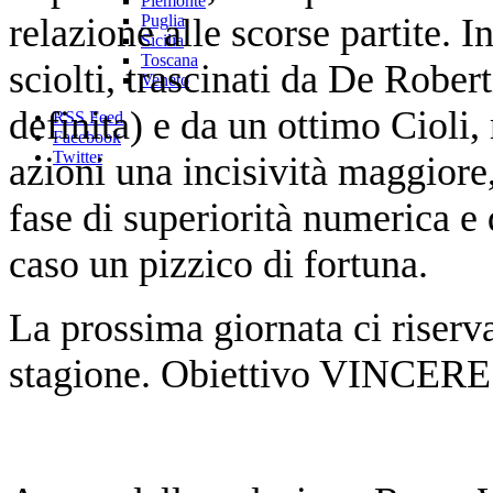
Piemonte
relazione alle scorse partite. 
Puglia
Sicilia
Toscana
sciolti, trascinati da De Rober
Veneto
definita) e da un ottimo Cioli
RSS Feed
Facebook
Twitter
azioni una incisività maggiore, 
fase di superiorità numerica e
caso un pizzico di fortuna.
La prossima giornata ci riserv
stagione. Obiettivo VINCERE