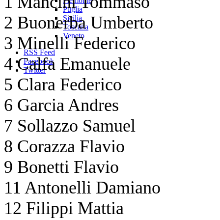
1 Mancini Tommaso
Piemonte
Puglia
2 Buonerba Umberto
Sicilia
Toscana
Veneto
3 Minelli Federico
RSS Feed
4 Calfa Emanuele
Facebook
Twitter
5 Clara Federico
6 Garcia Andres
7 Sollazzo Samuel
8 Corazza Flavio
9 Bonetti Flavio
11 Antonelli Damiano
12 Filippi Mattia