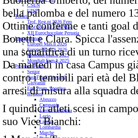
CSEN
bella palomba e del numero 13
UISP
Tornei
Trof. Reg.ni 2026 Fem
Ottime conferme e tanti goal d
Trof. Reg.ni 2026 Mas
XII Eurochocolate Perugia
Bonetti e Clara. Spicca l'asse
Internazionali
Europei Mas.li 2026
una squalifica di un turno rice
Europei Fem.li 2026
Mondiali Mas.li 2025
Mondiali Fem.li 2025
Da martedì in casa Campus già 
Prossime Partite
Senior
contro i temibili pari età del 
Fasi Finali Giovanili
Giovanili
arresi di misura alla squadra d
Enti Prom. Sportiva
Regioni
Abruzzo
I quindici atleti scesi in camp
Campania
Emilia Romagna
Lazio
suo Vice Bianchi:
Liguria
Lombardia
Marche