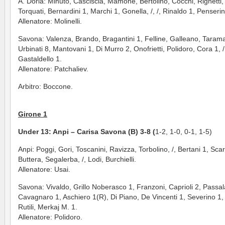
A. Doria: Minuto, Casciscia, Mamone, Bertolino, Cocchi, Righetti, 
Torquati, Bernardini 1, Marchi 1, Gonella, /, /, Rinaldo 1, Penserin
Allenatore: Molinelli.
Savona: Valenza, Brando, Bragantini 1, Felline, Galleano, Taram
Urbinati 8, Mantovani 1, Di Murro 2, Onofrietti, Polidoro, Cora 1, /
Gastaldello 1.
Allenatore: Patchaliev.
Arbitro: Boccone.
Girone 1
Under 13: Anpi – Carisa Savona (B) 3-8 (
1-2, 1-0, 0-1, 1-5)
Anpi: Poggi, Gori, Toscanini, Ravizza, Torbolino, /, Bertani 1, Sca
Buttera, Segalerba, /, Lodi, Burchielli.
Allenatore: Usai.
Savona: Vivaldo, Grillo Noberasco 1, Franzoni, Caprioli 2, Passa
Cavagnaro 1, Aschiero 1(R), Di Piano, De Vincenti 1, Severino 1, 
Rutili, Merkaj M. 1.
Allenatore: Polidoro.