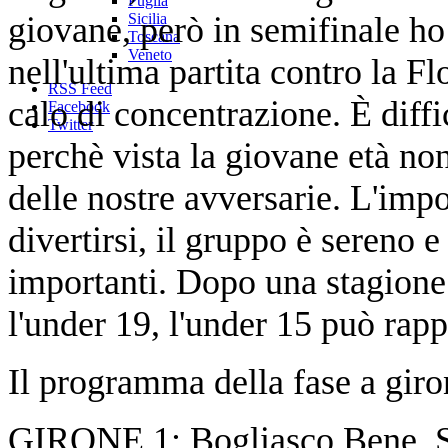
Puglia
giovane, però in semifinale ho
Sicilia
Toscana
Veneto
nell'ultima partita contro la Fl
RSS Feed
calo di concentrazione. È diffi
Facebook
Twitter
perchè vista la giovane età no
delle nostre avversarie. L'impo
divertirsi, il gruppo è sereno 
importanti. Dopo una stagione 
l'under 19, l'under 15 può rappr
Il programma della fase a giro
GIRONE 1: Bogliasco Bene, S