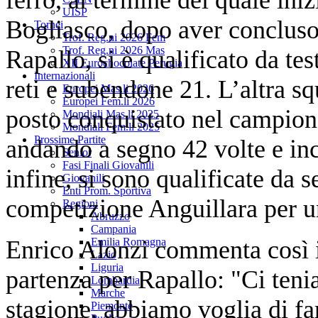
UISP
Bogliasco, dopo aver concluso 
Tornei
Trof. Reg.ni 2026 Fem
Trof. Reg.ni 2026 Mas
Rapallo, si è qualificato da tes
XII Eurochocolate Perugia
Internazionali
reti e subendone 21. L’altra s
Europei Mas.li 2026
Europei Fem.li 2026
posto conquistato nel campiona
Mondiali Mas.li 2025
Mondiali Fem.li 2025
Prossime Partite
andando a segno 42 volte e inc
Senior
Fasi Finali Giovanili
infine, si sono qualificate da 
Giovanili
Enti Prom. Sportiva
competizione Anguillara per un
Regioni
Abruzzo
Campania
Enrico Alonzi commenta così i 
Emilia Romagna
Lazio
Liguria
partenza per Rapallo: "Ci teni
Lombardia
Marche
stagione, abbiamo voglia di fa
Piemonte