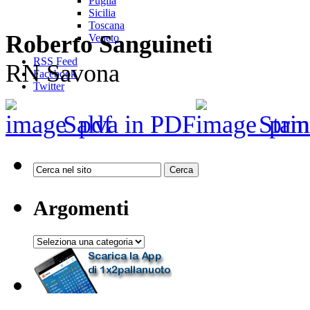
Puglia
Sicilia
Toscana
Roberto Sanguineti
Veneto
RSS Feed
RN Savona
Facebook
Twitter
Salva in PDF
Stam
Argomenti
Argomenti