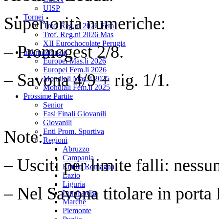
UISP
Tornei
Superiorità numeriche:
Trof. Reg.ni 2026 Fem
Trof. Reg.ni 2026 Mas
XII Eurochocolate Perugia
– Promogest 2/8.
Internazionali
Europei Mas.li 2026
Europei Fem.li 2026
– Savona 4/9 + rig. 1/1.
Mondiali Mas.li 2025
Mondiali Fem.li 2025
Prossime Partite
Senior
Fasi Finali Giovanili
Giovanili
Note:
Enti Prom. Sportiva
Regioni
Abruzzo
Campania
– Usciti per limite falli: nessu
Emilia Romagna
Lazio
Liguria
– Nel Savona titolare in porta
Lombardia
Marche
Piemonte