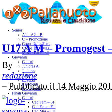
Senior
A1 – A2 – B
C – Promozione
Coppa Italia Fem.
U17 A M – Promogest –
Coppa Italia Mas.
Master F.li Naz.li
Giovanili
Cadetti
By
Juniores A
Juniores
redazione
Allievi
Ragazzi
–
Pubblicato il 14 Maggio 20
Esordienti
Propaganda
Finali Giovanili
Cadetti
Cad Fem – SF
Cad Fem – F.li
Cad Mas – F.li