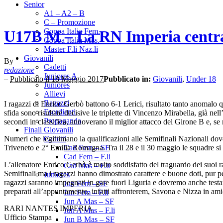
Senior
A1 – A2 – B
C – Promozione
Coppa Italia Fem.
U17B M – La RN Imperia centra 
Coppa Italia Mas.
Master F.li Naz.li
Giovanili
By
Cadetti
redazione
Juniores A
–
Pubblicato il 18 Maggio 2017
Pubblicato in:
Giovanili
,
Under 18
Juniores
Allievi
Ragazzi
I ragazzi di Enrico Gerbò battono 6-1 Lerici, risultato tanto anomalo
Esordienti
sfida sono risultate decisive le triplette di Vincenzo Mirabella, già ne
Propaganda
secondi in classifica, annoverano il miglior attacco del Girone B e, se
Finali Giovanili
Numeri che legittimano la qualificazioni alle Semifinali Nazionali dov
Cadetti
Triveneto e 2° Emilia Romagna. Tra il 28 e il 30 maggio le squadre si a
Cad Fem – SF
Cad Fem – F.li
L’allenatore Enrico Gerbò è molto soddisfatto del traguardo dei suoi r
Cad Mas – F.li
Semifinali ma i ragazzi hanno dimostrato carattere e buone doti, pur
Juniores
ragazzi saranno impegnati in gare fuori Liguria e dovremo anche testa
Jun Fem – SF
preparati all’appuntamento, infatti affronterem, Savona e Nizza in am
Jun Fem – F.li
Jun A Mas – SF
RARI NANTES IMPERIA
Jun A Mas – F.li
Ufficio Stampa
Jun B Mas – SF