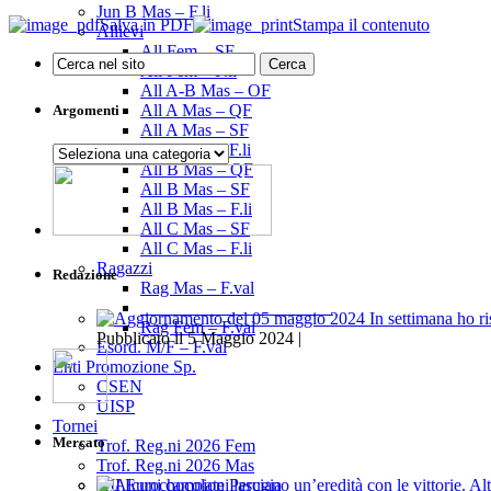
Jun B Mas – F.li
Salva in PDF
Stampa il contenuto
Allievi
All Fem – SF
All Fem – F.li
All A-B Mas – OF
All A Mas – QF
Argomenti
All A Mas – SF
All A Mas – F.li
Argomenti
All B Mas – QF
All B Mas – SF
All B Mas – F.li
All C Mas – SF
All C Mas – F.li
Ragazzi
Redazione
Rag Mas – F.val
______________________
Rag Fem – F.val
Pubblicato il 5 Maggio 2024 |
Esord. M/F – F.val
Enti Promozione Sp.
CSEN
UISP
Tornei
Mercato
Trof. Reg.ni 2026 Fem
Trof. Reg.ni 2026 Mas
XII Eurochocolate Perugia