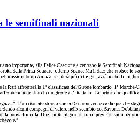
le semifinali nazionali
 quanto importante, alla Felice Cascione e centrano le Semifinali Nazi
ll’orbita della Prima Squadra, e Jarno Spano. Ma il dato che rapisce lo sg
 nel prossimo turno Arenzano subirà più di tre gol, avrà anche la miglior
e la Rari affronterà la 1° classificata del Girone lombardo, 1° Marche\Um
ffronteranno tra loro in un girone all’ ‘italiana’. Le prime due qualific
agazzi:” E’ un risultato storico che la Rari non centrava da qualche st
 perdendo alcuni compagni di valore nello scambio col Savona. Dobbiamo 
re la nuova formula. Due partite al giorno, come previsto, sono per noi 
ichevole.”