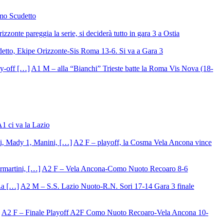
mo Scudetto
izzonte pareggia la serie, si deciderà tutto in gara 3 a Ostia
detto, Ekipe Orizzonte-Sis Roma 13-6. Si va a Gara 3
A1 M – alla “Bianchi” Trieste batte la Roma Vis Nova (18-
A1 ci va la Lazio
A2 F – playoff, la Cosma Vela Ancona vince
A2 F – Vela Ancona-Como Nuoto Recoaro 8-6
A2 M – S.S. Lazio Nuoto-R.N. Sori 17-14 Gara 3 finale
A2 F – Finale Playoff A2F Como Nuoto Recoaro-Vela Ancona 10-