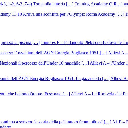
Training Academy O.R., il we
T
Juniores F – Pallanuoto Plebiscito Padova: le Ju
Allievi A –
Allievi A – l’Under 1
Allievi A 
Allievi A – La Rari vola alla Fi
A1 F – Ek
cudetto