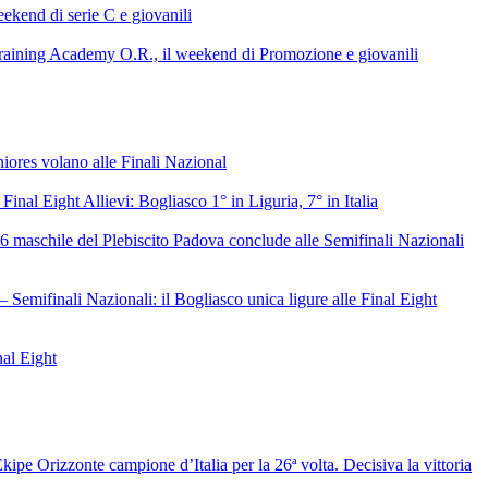
ekend di serie C e giovanili
raining Academy O.R., il weekend di Promozione e giovanili
niores volano alle Finali Nazional
 Final Eight Allievi: Bogliasco 1° in Liguria, 7° in Italia
6 maschile del Plebiscito Padova conclude alle Semifinali Nazionali
– Semifinali Nazionali: il Bogliasco unica ligure alle Final Eight
nal Eight
ipe Orizzonte campione d’Italia per la 26ª volta. Decisiva la vittoria