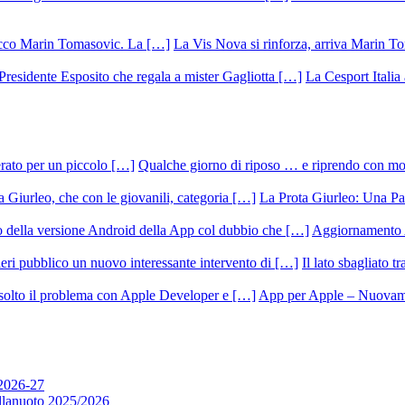
La Vis Nova si rinforza, arriva Marin T
La Cesport Italia
Qualche giorno di riposo … e riprendo con m
La Prota Giurleo: Una Pa
Aggiornamento 
Il lato sbagliato t
App per Apple – Nuovamen
 2026-27
allanuoto 2025/2026