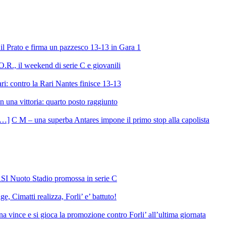
l Prato e firma un pazzesco 13-13 in Gara 1
R., il weekend di serie C e giovanili
ri: contro la Rari Nantes finisce 13-13
 una vittoria: quarto posto raggiunto
C M – una superba Antares impone il primo stop alla capolista
SI Nuoto Stadio promossa in serie C
e, Cimatti realizza, Forli’ e’ battuto!
 vince e si gioca la promozione contro Forli’ all’ultima giornata