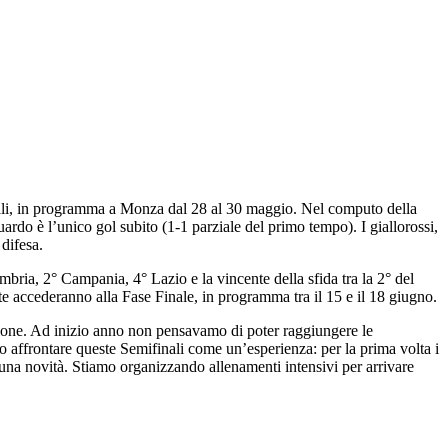
onali, in programma a Monza dal 28 al 30 maggio. Nel computo della
uardo è l’unico gol subito (1-1 parziale del primo tempo). I giallorossi,
 difesa.
bria, 2° Campania, 4° Lazio e la vincente della sfida tra la 2° del
ate accederanno alla Fase Finale, in programma tra il 15 e il 18 giugno.
agione. Ad inizio anno non pensavamo di poter raggiungere le
affrontare queste Semifinali come un’esperienza: per la prima volta i
una novità. Stiamo organizzando allenamenti intensivi per arrivare