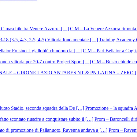
C M – La Venere Azzurra rimonta i
Training Academy O.
C M – Pari Bellator a Caglia
C M – Busto chiude con
Promozione – la squadra A
Prom – Baroncelli dirig
Prom – Ravenna