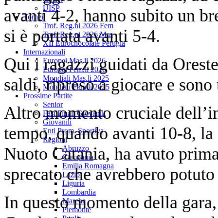
UISP
avanti 4-2, hanno subito un br
Tornei
Trof. Reg.ni 2026 Fem
si è portata avanti 5-4.
Trof. Reg.ni 2026 Mas
XII Eurochocolate Perugia
Internazionali
Qui i ragazzi guidati da Orest
Europei Mas.li 2026
Europei Fem.li 2026
Mondiali Mas.li 2025
saldi, ripreso a giocare e sono
Mondiali Fem.li 2025
Prossime Partite
Senior
Altro momento cruciale dell’inc
Fasi Finali Giovanili
Giovanili
tempo, quando avanti 10-8, la 
Enti Prom. Sportiva
Regioni
Nuoto Catania, ha avuto prima
Abruzzo
Campania
Emilia Romagna
sprecato che avrebbero potuto r
Lazio
Liguria
Lombardia
In questo momento della gara, i
Marche
Piemonte