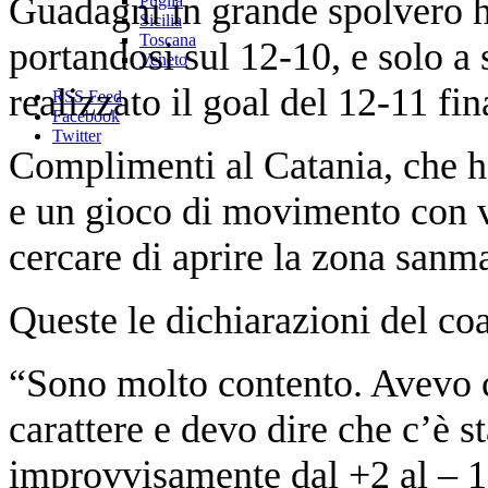
Guadagni in grande spolvero h
Puglia
Sicilia
Toscana
portandosi sul 12-10, e solo a 
Veneto
realizzato il goal del 12-11 fin
RSS Feed
Facebook
Twitter
Complimenti al Catania, che h
e un gioco di movimento con var
cercare di aprire la zona sanm
Queste le dichiarazioni del co
“Sono molto contento. Avevo c
carattere e devo dire che c’è s
improvvisamente dal +2 al – 1