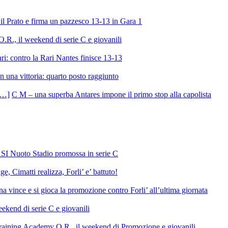
l Prato e firma un pazzesco 13-13 in Gara 1
R., il weekend di serie C e giovanili
ri: contro la Rari Nantes finisce 13-13
 una vittoria: quarto posto raggiunto
C M – una superba Antares impone il primo stop alla capolista
SI Nuoto Stadio promossa in serie C
e, Cimatti realizza, Forli’ e’ battuto!
 vince e si gioca la promozione contro Forli’ all’ultima giornata
ekend di serie C e giovanili
raining Academy O.R., il weekend di Promozione e giovanili