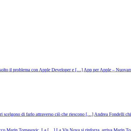
App per Apple – Nuovamen
Andrea Fondelli chiu
La Vis Nova si rinforza, arriva Marin T