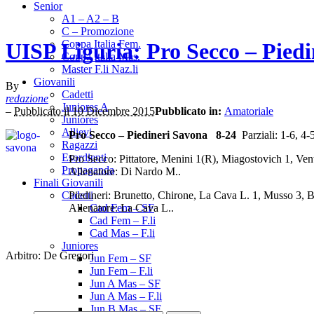
Senior
A1 – A2 – B
C – Promozione
Coppa Italia Fem.
UISP Liguria: Pro Secco – Piedi
Coppa Italia Mas.
Master F.li Naz.li
Giovanili
By
Cadetti
redazione
Juniores A
–
Pubblicato il 10 Dicembre 2015
Pubblicato in:
Amatoriale
Juniores
Allievi
Pro Secco – Piedineri Savona 8-24
Parziali: 1-6, 4-5
Ragazzi
Esordienti
Pro Secco: Pittatore, Menini 1(R), Miagostovich 1, Ve
Propaganda
Allenatore: Di Nardo M..
Finali Giovanili
Piedineri: Brunetto, Chirone, La Cava L. 1, Musso 3, B
Cadetti
Allenatore: La Cava L..
Cad Fem – SF
Cad Fem – F.li
Cad Mas – F.li
Juniores
Arbitro: De Gregori
Jun Fem – SF
Jun Fem – F.li
Jun A Mas – SF
Jun A Mas – F.li
Jun B Mas – SF