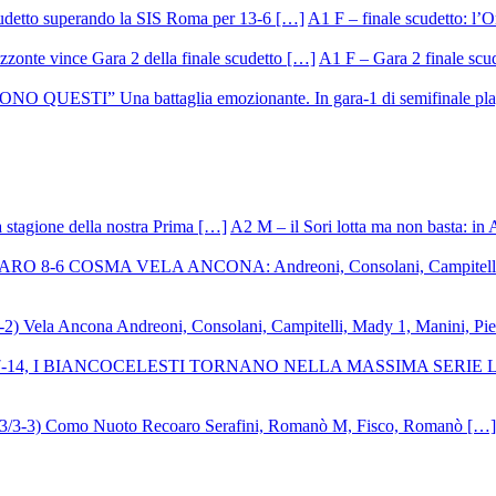
A1 F – finale scudetto: l’Or
A1 F – Gara 2 finale scu
A2 M – il Sori lotta ma non basta: in 