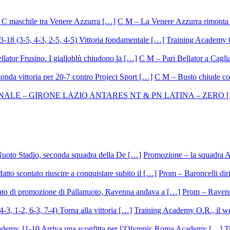
C M – La Venere Azzurra rimonta i
Training Academy O.
C M – Pari Bellator a Caglia
C M – Busto chiude con
Promozione – la squadra A
Prom – Baroncelli dirig
Prom – Ravenna
Training Academy O.R., il we
T