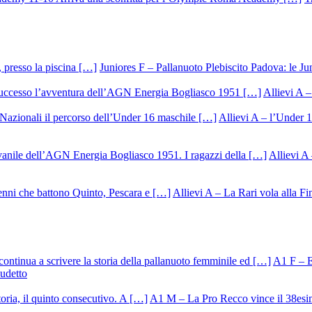
Juniores F – Pallanuoto Plebiscito Padova: le Ju
Allievi A –
Allievi A – l’Under 1
Allievi A 
Allievi A – La Rari vola alla Fi
A1 F – Ek
cudetto
A1 M – La Pro Recco vince il 38esi