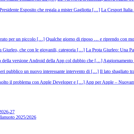
La Cesport Italia
Qualche giorno di riposo … e riprendo con m
La Prota Giurleo: Una Pa
Aggiornamento 
Il lato sbagliato t
App per Apple – Nuovamen
 2026-27
allanuoto 2025/2026