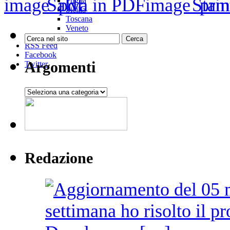
Salva in PDF
Stam
Puglia
Sicilia
Toscana
Veneto
RSS Feed
Facebook
Argomenti
Twitter
Argomenti
Redazione