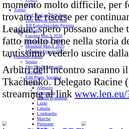
momento molto difficile, per f
UISP
Tornei
trovato le risorse per continu
Trof. Reg.ni 2026 Fem
Trof. Reg.ni 2026 Mas
League; spero possano anche t
XII Eurochocolate Perugia
Internazionali
Europei Mas.li 2026
fatto molto bene nella storia d
Europei Fem.li 2026
Mondiali Mas.li 2025
tantissimo vederlo uscire dal
Mondiali Fem.li 2025
Prossime Partite
Senior
Arbitri dell'incontro saranno i
Fasi Finali Giovanili
Giovanili
Enti Prom. Sportiva
Tkachenko. Delegato Racine (Sv
Regioni
Abruzzo
streaming al link
www.len.eu/
Campania
Emilia Romagna
Lazio
Liguria
Lombardia
Marche
Piemonte