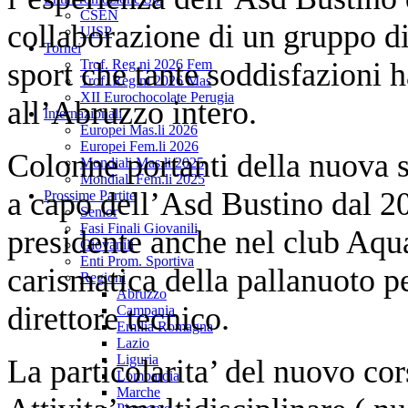
CSEN
collaborazione di un gruppo di 
UISP
Tornei
sport che tante soddisfazioni h
Trof. Reg.ni 2026 Fem
Trof. Reg.ni 2026 Mas
XII Eurochocolate Perugia
all’Abruzzo intero.
Internazionali
Europei Mas.li 2026
Europei Fem.li 2026
Colonne portanti della nuova s
Mondiali Mas.li 2025
Mondiali Fem.li 2025
a capo dell’Asd Bustino dal 2
Prossime Partite
Senior
Fasi Finali Giovanili
presidente anche nel club Aqu
Giovanili
Enti Prom. Sportiva
carismatica della pallanuoto p
Regioni
Abruzzo
direttore tecnico.
Campania
Emilia Romagna
Lazio
Liguria
La particolarita’ del nuovo cor
Lombardia
Marche