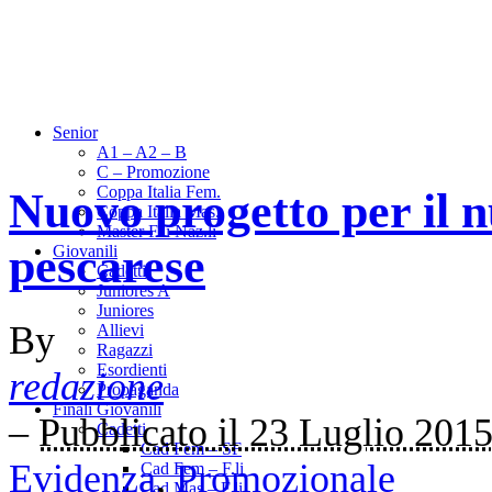
Senior
A1 – A2 – B
C – Promozione
Coppa Italia Fem.
Nuovo progetto per il n
Coppa Italia Mas.
Master F.li Naz.li
pescarese
Giovanili
Cadetti
Juniores A
Juniores
By
Allievi
Ragazzi
Esordienti
redazione
Propaganda
Finali Giovanili
–
Pubblicato il 23 Luglio 201
Cadetti
Cad Fem – SF
Evidenza
,
Promozionale
Cad Fem – F.li
Cad Mas – F.li