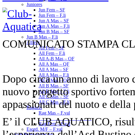
Juniores
Jun Fem – SF
Jun Fem – F.li
Jun A Mas – SF
Jun A Mas – F.li
Jun B Mas – SF
Jun B Mas – F.li
COMUNICATO STAMPA CL
Allievi
All Fem – SF
All Fem – F.li
All A-B Mas – OF
All A Mas – QF
All A Mas – SF
All A Mas – F.li
Dopo circa un anno di lavoro di
All B Mas – QF
All B Mas – SF
nuovo progetto sportivo forte
All B Mas – F.li
All C Mas – SF
appassionati del nuoto e della
All C Mas – F.li
Ragazzi
Rag Mas – F.val
E’ il CLUB AQUATICO, risultat
______________________
Rag Fem – F.val
Esord. M/F – F.val
l’esperienza dell’Asd Bustino 
Enti Promozione Sp.