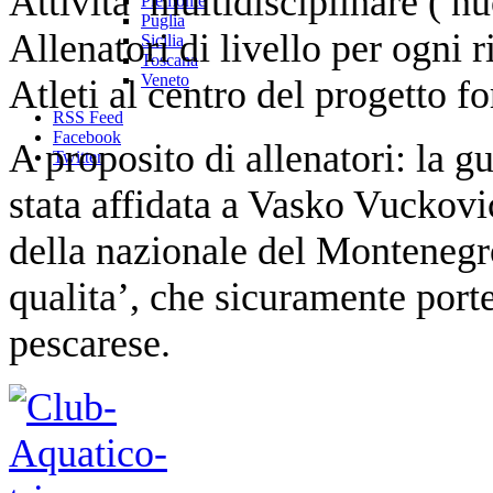
Attivita’ multidisciplinare ( nu
Piemonte
Puglia
Allenatori di livello per ogni r
Sicilia
Toscana
Veneto
Atleti al centro del progetto f
RSS Feed
Facebook
A proposito di allenatori: la g
Twitter
stata affidata a Vasko Vuckovi
della nazionale del Montenegr
qualita’, che sicuramente porte
pescarese.