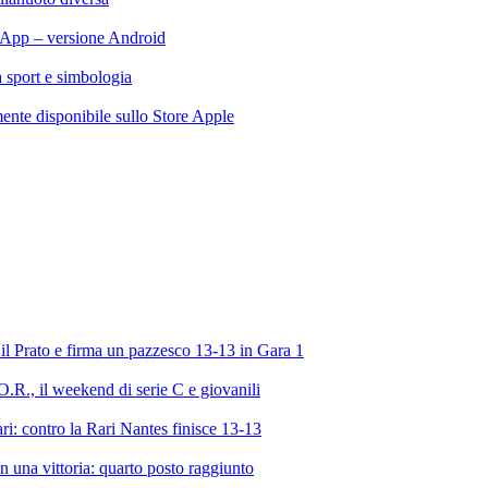
App – versione Android
ra sport e simbologia
te disponibile sullo Store Apple
l Prato e firma un pazzesco 13-13 in Gara 1
R., il weekend di serie C e giovanili
ri: contro la Rari Nantes finisce 13-13
 una vittoria: quarto posto raggiunto