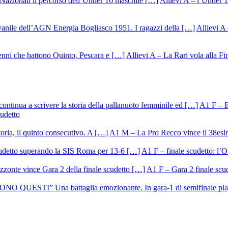
Allievi A – l’Under 1
Allievi A 
Allievi A – La Rari vola alla Fi
A1 F – Ek
cudetto
A1 M – La Pro Recco vince il 38esi
A1 F – finale scudetto: l’Or
A1 F – Gara 2 finale scu