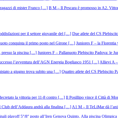
B M – Il Pescara è promosso in A2. Vittor
Due atlete del CS Plebisci
Juniores F – la Florentia 
Juniores F – Pallanuoto Plebiscito Padova: le Ju
Allievi A –
Quattro atlete del CS Plebiscito 
Il Posillipo vince il Città di M
A1 M – Il TeLiMar dà l’ani