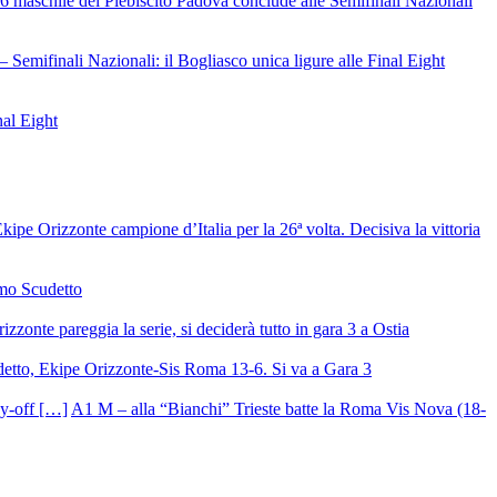
6 maschile del Plebiscito Padova conclude alle Semifinali Nazionali
– Semifinali Nazionali: il Bogliasco unica ligure alle Final Eight
nal Eight
ipe Orizzonte campione d’Italia per la 26ª volta. Decisiva la vittoria
mo Scudetto
izzonte pareggia la serie, si deciderà tutto in gara 3 a Ostia
detto, Ekipe Orizzonte-Sis Roma 13-6. Si va a Gara 3
A1 M – alla “Bianchi” Trieste batte la Roma Vis Nova (18-