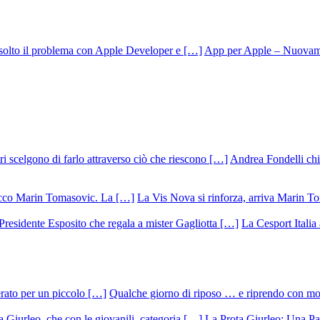
App per Apple – Nuovamen
Andrea Fondelli chiu
La Vis Nova si rinforza, arriva Marin T
La Cesport Italia
Qualche giorno di riposo … e riprendo con m
La Prota Giurleo: Una Pa