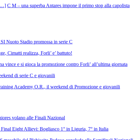
C M – una superba Antares impone il primo stop alla capolista
SI Nuoto Stadio promossa in serie C
e, Cimatti realizza, Forli’ e’ battuto!
 vince e si gioca la promozione contro Forli’ all’ultima giornata
ekend di serie C e giovanili
raining Academy O.R., il weekend di Promozione e giovanili
niores volano alle Finali Nazional
 Final Eight Allievi: Bogliasco 1° in Liguria, 7° in Italia