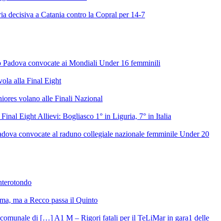
ia decisiva a Catania contro la Copral per 14-7
to Padova convocate ai Mondiali Under 16 femminili
vola alla Final Eight
niores volano alle Finali Nazional
 Final Eight Allievi: Bogliasco 1° in Liguria, 7° in Italia
Padova convocate al raduno collegiale nazionale femminile Under 20
onterotondo
ma, ma a Recco passa il Quinto
A1 M – Rigori fatali per il TeLiMar in gara1 delle