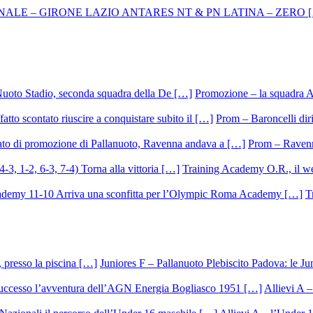
Promozione – la squadra A
Prom – Baroncelli dirig
Prom – Ravenna
Training Academy O.R., il we
T
Juniores F – Pallanuoto Plebiscito Padova: le Ju
Allievi A –