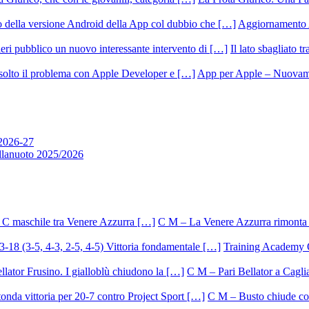
Aggiornamento 
Il lato sbagliato t
App per Apple – Nuovamen
 2026-27
allanuoto 2025/2026
C M – La Venere Azzurra rimonta i
Training Academy O.
C M – Pari Bellator a Caglia
C M – Busto chiude con