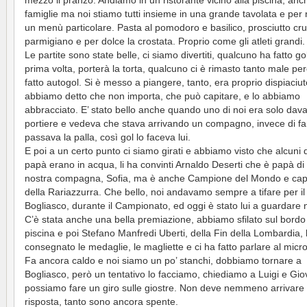
mezzo il pranzo. Andiamo in un ristorante vicino alla piscina, anc
famiglie ma noi stiamo tutti insieme in una grande tavolata e per 
un menù particolare. Pasta al pomodoro e basilico, prosciutto cr
parmigiano e per dolce la crostata. Proprio come gli atleti grandi.
Le partite sono state belle, ci siamo divertiti, qualcuno ha fatto go
prima volta, porterà la torta, qualcuno ci è rimasto tanto male pe
fatto autogol. Si è messo a piangere, tanto, era proprio dispiaciuto
abbiamo detto che non importa, che può capitare, e lo abbiamo
abbracciato. E’ stato bello anche quando uno di noi era solo davan
portiere e vedeva che stava arrivando un compagno, invece di far
passava la palla, così gol lo faceva lui.
E poi a un certo punto ci siamo girati e abbiamo visto che alcuni d
papà erano in acqua, li ha convinti Arnaldo Deserti che è papà di
nostra compagna, Sofia, ma è anche Campione del Mondo e cap
della Rariazzurra. Che bello, noi andavamo sempre a tifare per il
Bogliasco, durante il Campionato, ed oggi è stato lui a guardare n
C’è stata anche una bella premiazione, abbiamo sfilato sul bordo
piscina e poi Stefano Manfredi Uberti, della Fin della Lombardia,
consegnato le medaglie, le magliette e ci ha fatto parlare al micr
Fa ancora caldo e noi siamo un po’ stanchi, dobbiamo tornare a
Bogliasco, però un tentativo lo facciamo, chiediamo a Luigi e Gi
possiamo fare un giro sulle giostre. Non deve nemmeno arrivare 
risposta, tanto sono ancora spente.