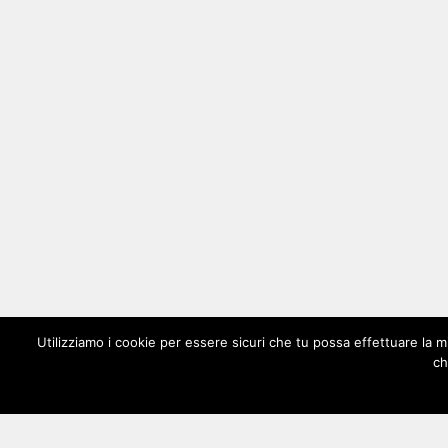
Utilizziamo i cookie per essere sicuri che tu possa effettuare la m
ch