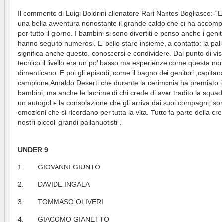
Il commento di Luigi Boldrini allenatore Rari Nantes Bogliasco:-“E
una bella avventura nonostante il grande caldo che ci ha accom
per tutto il giorno. I bambini si sono divertiti e penso anche i genit
hanno seguito numerosi. E’ bello stare insieme, a contatto: la pal
significa anche questo, conoscersi e condividere. Dal punto di vis
tecnico il livello era un po’ basso ma esperienze come questa non
dimenticano. E poi gli episodi, come il bagno dei genitori ,capitana
campione Arnaldo Deserti che durante la cerimonia ha premiato i
bambini, ma anche le lacrime di chi crede di aver tradito la squa
un autogol e la consolazione che gli arriva dai suoi compagni, so
emozioni che si ricordano per tutta la vita. Tutto fa parte della cre
nostri piccoli grandi pallanuotisti”.
UNDER 9
1. GIOVANNI GIUNTO
2. DAVIDE INGALA
3. TOMMASO OLIVERI
4. GIACOMO GIANETTO