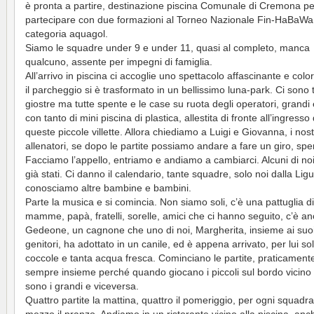
è pronta a partire, destinazione piscina Comunale di Cremona pe
partecipare con due formazioni al Torneo Nazionale Fin-HaBaWa
categoria aquagol.
Siamo le squadre under 9 e under 11, quasi al completo, manca
qualcuno, assente per impegni di famiglia.
All’arrivo in piscina ci accoglie uno spettacolo affascinante e colo
il parcheggio si è trasformato in un bellissimo luna-park. Ci sono 
giostre ma tutte spente e le case su ruota degli operatori, grandi 
con tanto di mini piscina di plastica, allestita di fronte all’ingresso
queste piccole villette. Allora chiediamo a Luigi e Giovanna, i nost
allenatori, se dopo le partite possiamo andare a fare un giro, sp
Facciamo l’appello, entriamo e andiamo a cambiarci. Alcuni di noi
già stati. Ci danno il calendario, tante squadre, solo noi dalla Ligu
conosciamo altre bambine e bambini.
Parte la musica e si comincia. Non siamo soli, c’è una pattuglia di
mamme, papà, fratelli, sorelle, amici che ci hanno seguito, c’è a
Gedeone, un cagnone che uno di noi, Margherita, insieme ai suo
genitori, ha adottato in un canile, ed è appena arrivato, per lui sol
coccole e tanta acqua fresca. Cominciano le partite, praticament
sempre insieme perché quando giocano i piccoli sul bordo vicino a
sono i grandi e viceversa.
Quattro partite la mattina, quattro il pomeriggio, per ogni squadra