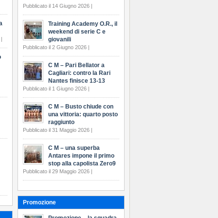
Pubblicato il 14 Giugno 2026 |
a
Training Academy O.R., il
weekend di serie C e
 |
giovanili
Pubblicato il 2 Giugno 2026 |
o
C M – Pari Bellator a
Cagliari: contro la Rari
Nantes finisce 13-13
Pubblicato il 1 Giugno 2026 |
C M – Busto chiude con
una vittoria: quarto posto
raggiunto
Pubblicato il 31 Maggio 2026 |
C M – una superba
Antares impone il primo
stop alla capolista Zero9
Pubblicato il 29 Maggio 2026 |
Promozione