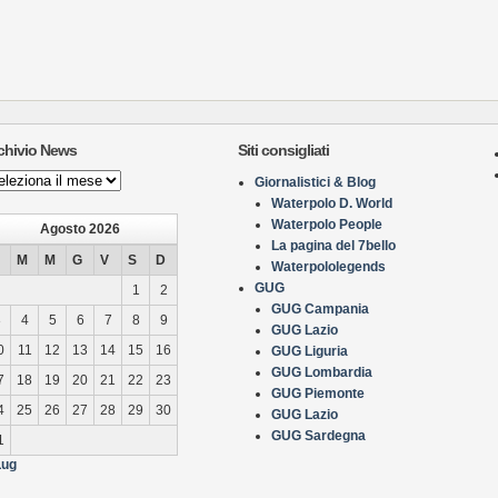
chivio News
Siti consigliati
hivio
Giornalistici & Blog
ws
Waterpolo D. World
Waterpolo People
Agosto 2026
La pagina del 7bello
M
M
G
V
S
D
Waterpololegends
GUG
1
2
GUG Campania
3
4
5
6
7
8
9
GUG Lazio
0
11
12
13
14
15
16
GUG Liguria
GUG Lombardia
7
18
19
20
21
22
23
GUG Piemonte
4
25
26
27
28
29
30
GUG Lazio
GUG Sardegna
1
Lug