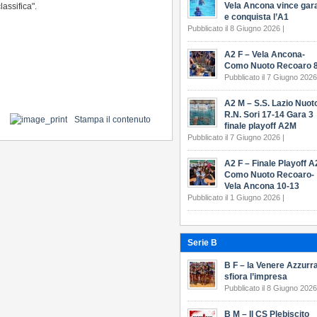
Vela Ancona vince gar
assifica".
e conquista l’A1
Pubblicato il 8 Giugno 2026 |
A2 F – Vela Ancona-
Como Nuoto Recoaro 8
Pubblicato il 7 Giugno 2026
A2 M – S.S. Lazio Nuot
R.N. Sori 17-14 Gara 3
Stampa il contenuto
finale playoff A2M
Pubblicato il 7 Giugno 2026 |
A2 F – Finale Playoff A
Como Nuoto Recoaro-
Vela Ancona 10-13
Pubblicato il 1 Giugno 2026 |
Serie B
B F – la Venere Azzurr
sfiora l’impresa
Pubblicato il 8 Giugno 2026
B M – Il CS Plebiscito