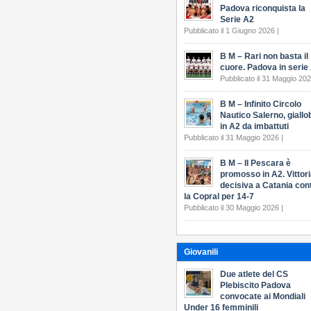
Padova riconquista la
Serie A2
Pubblicato il 1 Giugno 2026 |
B M – Rari non basta il
cuore. Padova in serie
Pubblicato il 31 Maggio 202
B M – Infinito Circolo
Nautico Salerno, giallo
in A2 da imbattuti
Pubblicato il 31 Maggio 2026 |
B M – Il Pescara è
promosso in A2. Vittor
decisiva a Catania con
la Copral per 14-7
Pubblicato il 30 Maggio 2026 |
Giovanili
Due atlete del CS
Plebiscito Padova
convocate ai Mondiali
Under 16 femminili