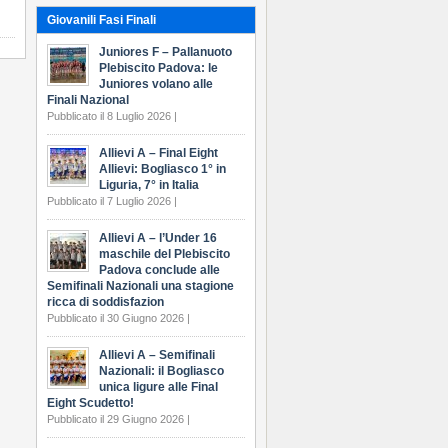
Giovanili Fasi Finali
Juniores F – Pallanuoto
Plebiscito Padova: le
Juniores volano alle
Finali Nazional
Pubblicato il 8 Luglio 2026 |
Allievi A – Final Eight
Allievi: Bogliasco 1° in
Liguria, 7° in Italia
Pubblicato il 7 Luglio 2026 |
Allievi A – l’Under 16
maschile del Plebiscito
Padova conclude alle
Semifinali Nazionali una stagione
ricca di soddisfazion
Pubblicato il 30 Giugno 2026 |
Allievi A – Semifinali
Nazionali: il Bogliasco
unica ligure alle Final
Eight Scudetto!
Pubblicato il 29 Giugno 2026 |