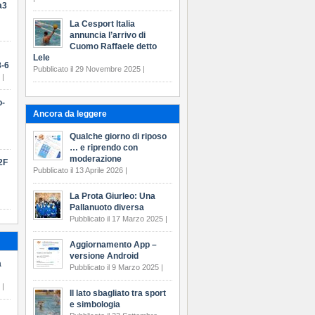
a3
La Cesport Italia
annuncia l’arrivo di
Cuomo Raffaele detto
Lele
-6
Pubblicato il 29 Novembre 2025 |
 |
o-
Ancora da leggere
Qualche giorno di riposo
… e riprendo con
moderazione
2F
Pubblicato il 13 Aprile 2026 |
La Prota Giurleo: Una
Pallanuoto diversa
Pubblicato il 17 Marzo 2025 |
Aggiornamento App –
versione Android
a
Pubblicato il 9 Marzo 2025 |
 |
Il lato sbagliato tra sport
e simbologia