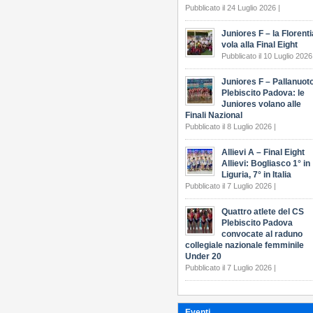
Pubblicato il 24 Luglio 2026 |
Juniores F – la Florenti
vola alla Final Eight
Pubblicato il 10 Luglio 2026
Juniores F – Pallanuot
Plebiscito Padova: le
Juniores volano alle
Finali Nazional
Pubblicato il 8 Luglio 2026 |
Allievi A – Final Eight
Allievi: Bogliasco 1° in
Liguria, 7° in Italia
Pubblicato il 7 Luglio 2026 |
Quattro atlete del CS
Plebiscito Padova
convocate al raduno
collegiale nazionale femminile
Under 20
Pubblicato il 7 Luglio 2026 |
Eventi