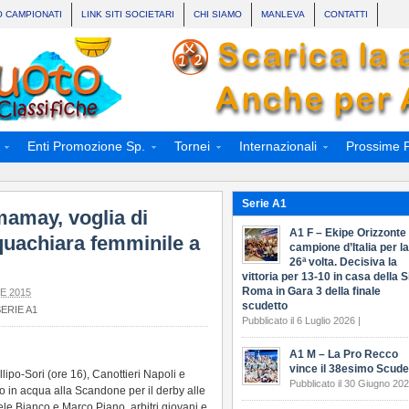
O CAMPIONATI
LINK SITI SOCIETARI
CHI SIAMO
MANLEVA
CONTATTI
Enti Promozione Sp.
Tornei
Internazionali
Prossime P
Serie A1
amay, voglia di
A1 F – Ekipe Orizzonte
quachiara femminile a
campione d’Italia per la
26ª volta. Decisiva la
vittoria per 13-10 in casa della S
Roma in Gara 3 della finale
E 2015
scudetto
ERIE A1
Pubblicato il 6 Luglio 2026 |
A1 M – La Pro Recco
vince il 38esimo Scude
lipo-Sori (ore 16), Canottieri Napoli e
Pubblicato il 30 Giugno 202
n acqua alla Scandone per il derby alle
le Bianco e Marco Piano, arbitri giovani e