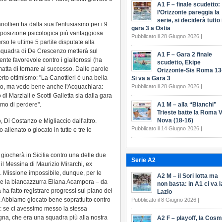
A1 F – finale scudetto:
l’Orizzonte pareggia la
serie, si deciderà tutto 
ottieri ha dalla sua l'entusiasmo per i 9
gara 3 a Ostia
a posizione psicologica più vantaggiosa
Pubblicato il 28 Giugno 2026 |
so le ultime 5 partite disputate alla
squadra di De Crescenzo metterà sul
A1 F – Gara 2 finale
ente favorevole contro i giallorossi (ha
scudetto, Ekipe
matta di tornare al successo. Dalle parole
Orizzonte-Sis Roma 13
to ottimismo: "La Canottieri è una bella
Si va a Gara 3
o, ma vedo bene anche l'Acquachiara:
Pubblicato il 28 Giugno 2026 |
 di Marziali e Scotti Galletta sia dalla gara
mo di perdere".
A1 M – alla “Bianchi”
Trieste batte la Roma V
Nova (18-16)
, Di Costanzo e Migliaccio dall'altro.
Pubblicato il 14 Giugno 2026 |
llenato o giocato in tutte e tre le
giocherà in Sicilia contro una delle due
Serie A2
: il Messina di Maurizio Mirarchi, ex
 Missione impossibile, dunque, per le
A2 M – il Sori lotta ma
e la biancazzurra Eliana Acampora – da
non basta: in A1 ci va l
 ha fatto registrare progressi sul piano del
Lazio
. Abbiamo giocato bene soprattutto contro
Pubblicato il 8 Giugno 2026 |
o: se ci avessimo messo la stessa
ogna, che era una squadra più alla nostra
A2 F – playoff, la Cos