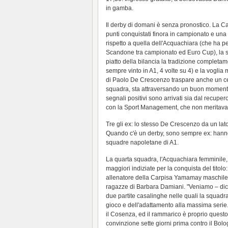
in gamba.
Il derby di domani è senza pronostico. La Can
punti conquistati finora in campionato e un
rispetto a quella dell'Acquachiara (che ha per
Scandone tra campionato ed Euro Cup), la 
piatto della bilancia la tradizione completam
sempre vinto in A1, 4 volte su 4) e la voglia 
di Paolo De Crescenzo traspare anche un cer
squadra, sta attraversando un buon moment
segnali positivi sono arrivati sia dal recupero
con la Sport Management, che non meritava
Tre gli ex: lo stesso De Crescenzo da un lato
Quando c'è un derby, sono sempre ex: hanno a
squadre napoletane di A1.
La quarta squadra, l'Acquachiara femminile, 
maggiori indiziate per la conquista del titolo
allenatore della Carpisa Yamamay maschile.
ragazze di Barbara Damiani. "Veniamo – dic
due partite casalinghe nelle quali la squadra
gioco e dell'adattamento alla massima serie
il Cosenza, ed il rammarico è proprio quest
convinzione sette giorni prima contro il Bol