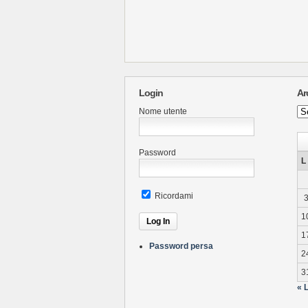
Login
Ar
Arc
Nome utente
Ne
Password
L
Ricordami
1
1
Password persa
2
3
« 