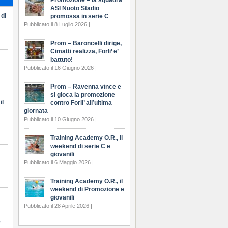
Promozione – la squadra
ASI Nuoto Stadio
 di
promossa in serie C
Pubblicato il 8 Luglio 2026 |
Prom – Baroncelli dirige,
Cimatti realizza, Forli’ e’
battuto!
Pubblicato il 16 Giugno 2026 |
Prom – Ravenna vince e
si gioca la promozione
il
contro Forli’ all’ultima
giornata
Pubblicato il 10 Giugno 2026 |
Training Academy O.R., il
weekend di serie C e
giovanili
Pubblicato il 6 Maggio 2026 |
Training Academy O.R., il
weekend di Promozione e
giovanili
Pubblicato il 28 Aprile 2026 |
e