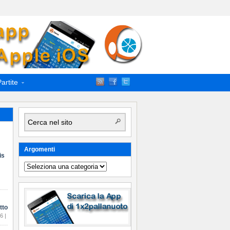
artite
Argomenti
is
Argomenti
tto
6 |