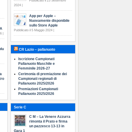
Pubblicato il 23 Settembre
2024 |
App per Apple –
Nuovamente disponibile
sullo Store Apple
 A
Pubblicato il 5 Maggio 2024 |
6 |
blu
CR Lazio – pallanuoto
Iscrizione Campionati
Pallanuoto Maschile e
Femminile 2026-27
ia
Cerimonia di premiazione dei
tro
Campionati regionali di
Pallanuoto 2025/2026
Premiazioni Campionati
Pallanuoto 2025/2026
Serie C
C M – La Venere Azzurra
rimonta il Prato e firma
un pazzesco 13-13 in
Gara 1