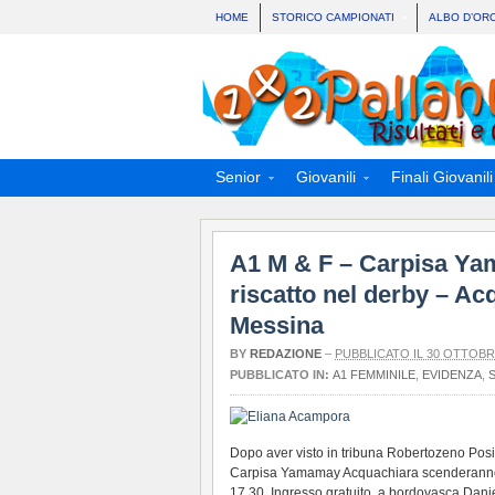
HOME
STORICO CAMPIONATI
ALBO D’OR
Senior
Giovanili
Finali Giovanili
A1 M & F – Carpisa Yam
riscatto nel derby – Ac
Messina
BY
REDAZIONE
–
PUBBLICATO IL 30 OTTOBR
PUBBLICATO IN:
A1 FEMMINILE
,
EVIDENZA
,
S
Dopo aver visto in tribuna Robertozeno Posil
Carpisa Yamamay Acquachiara scenderanno i
17,30. Ingresso gratuito, a bordovasca Danie