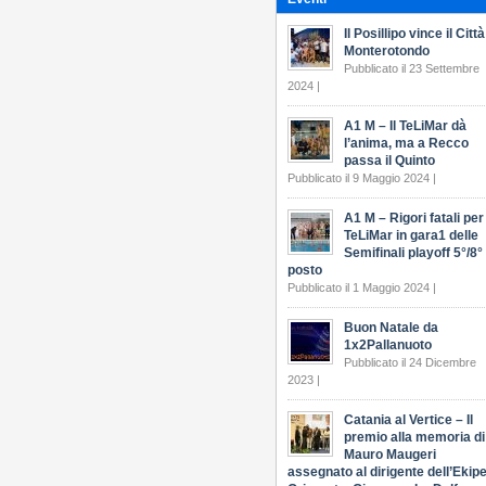
Il Posillipo vince il Città
Monterotondo
Pubblicato il 23 Settembre
2024 |
A1 M – Il TeLiMar dà
l’anima, ma a Recco
passa il Quinto
Pubblicato il 9 Maggio 2024 |
A1 M – Rigori fatali per 
TeLiMar in gara1 delle
Semifinali playoff 5°/8°
posto
Pubblicato il 1 Maggio 2024 |
Buon Natale da
1x2Pallanuoto
Pubblicato il 24 Dicembre
2023 |
Catania al Vertice – Il
premio alla memoria di
Mauro Maugeri
assegnato al dirigente dell’Ekip