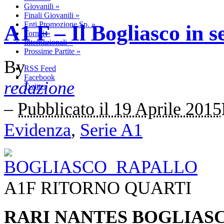
Giovanili
»
Finali Giovanili
»
Enti Promozione Sp.
»
A1 F – Il Bogliasco in s
Tornei
»
Internazionali
»
Prossime Partite
»
By
RSS Feed
Facebook
redazione
Twitter
–
Pubblicato il 19 Aprile 2015
Evidenza
,
Serie A1
A1F RITORNO QUARTI
RARI NANTES BOGLIASC