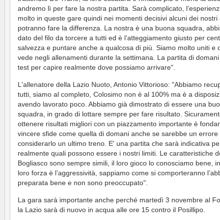
andremo lì per fare la nostra partita. Sarà complicato, l’esperien
molto in queste gare quindi nei momenti decisivi alcuni dei nostri 
potranno fare la differenza. La nostra è una buona squadra, ab
dato del filo da torcere a tutti ed è l’atteggiamento giusto per cent
salvezza e puntare anche a qualcosa di più. Siamo molto uniti e 
vede negli allenamenti durante la settimana. La partita di domani
test per capire realmente dove possiamo arrivare".
L'allenatore della Lazio Nuoto, Antonio Vittorioso: "Abbiamo recu
tutti, siamo al completo, Colosimo non è al 100% ma è a disposiz
avendo lavorato poco. Abbiamo già dimostrato di essere una bu
squadra, in grado di lottare sempre per fare risultato. Sicuramen
ottenere risultati migliori con un piazzamento importante è fond
vincere sfide come quella di domani anche se sarebbe un errore
considerarlo un ultimo treno. E' una partita che sarà indicativa pe
realmente quali possono essere i nostri limiti. Le caratteristiche d
Bogliasco sono sempre simili, il loro gioco lo conosciamo bene, i
loro forza è l’aggressività, sappiamo come si comporteranno l’a
preparata bene e non sono preoccupato".
La gara sarà importante anche perché martedì 3 novembre al For
la Lazio sarà di nuovo in acqua alle ore 15 contro il Posillipo.