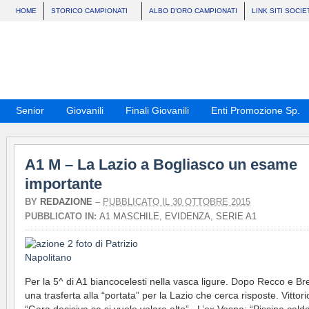
HOME
STORICO CAMPIONATI
ALBO D’ORO CAMPIONATI
LINK SITI SOCIE
Senior
Giovanili
Finali Giovanili
Enti Promozione Sp.
A1 M – La Lazio a Bogliasco un esame
importante
BY
REDAZIONE
–
PUBBLICATO IL 30 OTTOBRE 2015
PUBBLICATO IN:
A1 MASCHILE
,
EVIDENZA
,
SERIE A1
Per la 5^ di A1 biancocelesti nella vasca ligure. Dopo Recco e Br
una trasferta alla “portata” per la Lazio che cerca risposte. Vittori